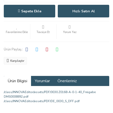
Sepete Ekle
Hızlı Satın Al
Tavsiye Et
Yorum Yaz
Ürün Paylaş :
Karşılaştır
Ürün Bilgisi
Yorumlar
Önerileriniz
/class/INNOVAEditor/assets/PDF/0030.Z0168-A-0-1-40_Freigabe
DMS0008892.pdf
/class/INNOVAEditor/assets/PDF/DE_0030_S_DFF.pdf