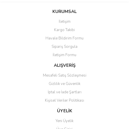
Bu ürünün fiyat bilgisi, resim, ürün açıklamalarında ve diğer
konularda yetersiz gördüğünüz noktaları öneri formunu kullanarak
Bu ürüne ilk yorumu siz yapın!
KURUMSAL
tarafımıza iletebilirsiniz.
Görüş ve önerileriniz için teşekkür ederiz.
İletişim
Yorum Yaz
Kargo Takibi
Ürün resmi kalitesiz, bozuk veya görüntülenemiyor.
Havale Bildirim Formu
Ürün açıklamasında eksik bilgiler bulunuyor.
Sipariş Sorgula
Ürün bilgilerinde hatalar bulunuyor.
İletişim Formu
Ürün fiyatı diğer sitelerden daha pahalı.
Bu ürüne benzer farklı alternatifler olmalı.
ALIŞVERİŞ
Mesafeli Satış Sözleşmesi
Gizlilik ve Güvenlik
İptal ve İade Şartları
Kişisel Veriler Politikası
Gönder
ÜYELİK
Yeni Üyelik