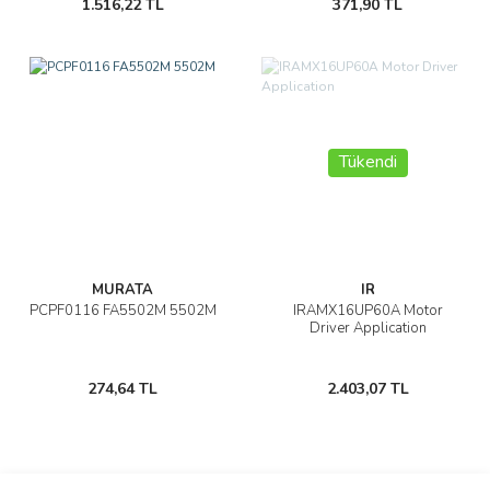
1.516,22 TL
371,90 TL
Tükendi
MURATA
IR
PCPF0116 FA5502M 5502M
IRAMX16UP60A Motor
Driver Application
274,64 TL
2.403,07 TL