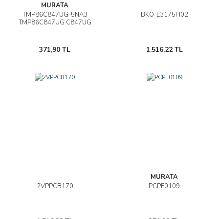
MURATA
TMP86C847UG-5NA3
BKO-E3175H02
TMP86C847UG C847UG
371,90 TL
1.516,22 TL
MURATA
2VPPCB170
PCPF0109