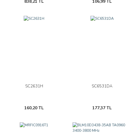
838,21 TL
106,99 TL
SC2631H
SC6531DA
160,20 TL
177,37 TL