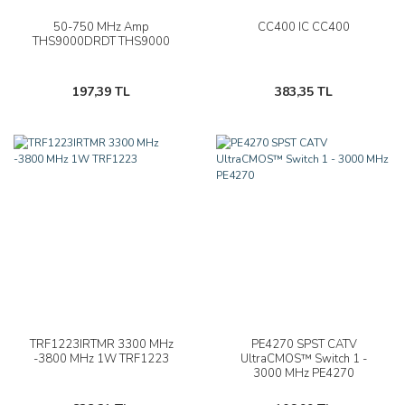
50-750 MHz Amp
CC400 IC CC400
THS9000DRDT THS9000
197,39 TL
383,35 TL
TRF1223IRTMR 3300 MHz
PE4270 SPST CATV
-3800 MHz 1W TRF1223
UltraCMOS™ Switch 1 -
3000 MHz PE4270