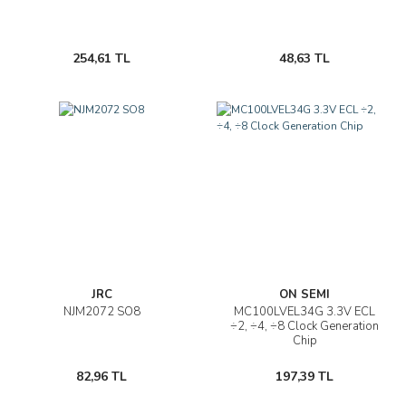
254,61 TL
48,63 TL
JRC
ON SEMI
NJM2072 SO8
MC100LVEL34G 3.3V ECL
÷2, ÷4, ÷8 Clock Generation
Chip
82,96 TL
197,39 TL