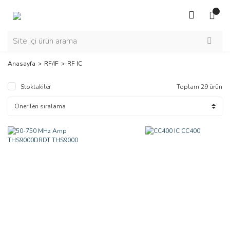
Anasayfa
RF/IF
RF IC
Stoktakiler
Toplam 29 ürün