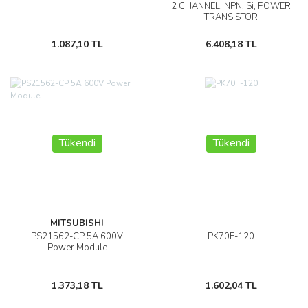
2 CHANNEL, NPN, Si, POWER
TRANSISTOR
1.087,10 TL
6.408,18 TL
Tükendi
Tükendi
MITSUBISHI
PS21562-CP 5A 600V
PK70F-120
Power Module
1.373,18 TL
1.602,04 TL