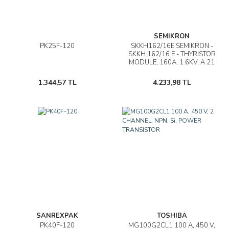
SEMIKRON
PK25F-120
SKKH162/16E SEMIKRON -
SKKH 162/16 E - THYRISTOR
MODULE, 160A, 1.6KV, A 21
1.344,57 TL
4.233,98 TL
SANREXPAK
TOSHIBA
PK40F-120
MG100G2CL1 100 A, 450 V,