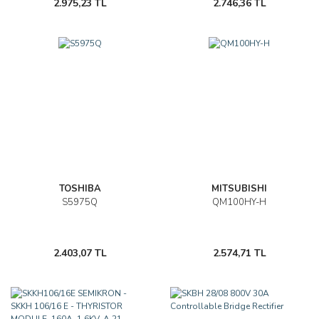
2.975,23 TL
2.746,36 TL
TOSHIBA
MITSUBISHI
S5975Q
QM100HY-H
2.403,07 TL
2.574,71 TL