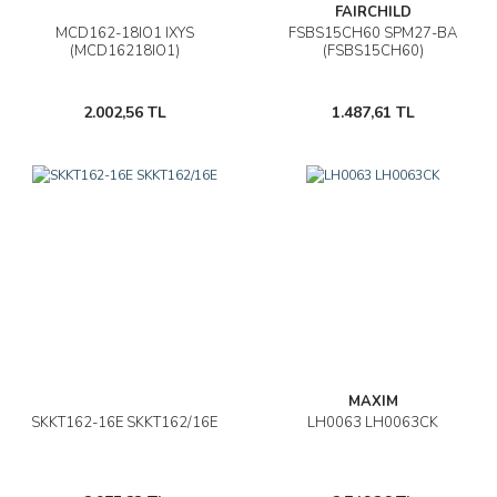
FAIRCHILD
MCD162-18IO1 IXYS
FSBS15CH60 SPM27-BA
(MCD16218IO1)
(FSBS15CH60)
2.002,56 TL
1.487,61 TL
MAXIM
SKKT162-16E SKKT162/16E
LH0063 LH0063CK