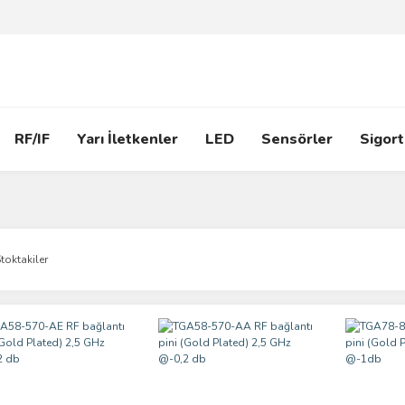
RF/IF
Yarı İletkenler
LED
Sensörler
Sigort
toktakiler