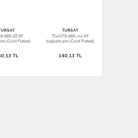
TURSAT
TURSAT
8-885-EE RF
TGA078-885-AA RF
İncele
İncele
pini (Gold Plated)
bağlantı pini (Gold Plated)
GHz @-1db
3 GHz @-1db
Sepete Ekle
Sepete Ekle
40,13 TL
140,13 TL