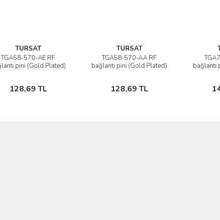
TURSAT
TURSAT
TGA58-570-AE RF
TGA58-570-AA RF
TGA7
İncele
İncele
lantı pini (Gold Plated)
bağlantı pini (Gold Plated)
bağlantı 
2,5 GHz @-0,2 db
2,5 GHz @-0,2 db
3 
Sepete Ekle
Sepete Ekle
128,69 TL
128,69 TL
1