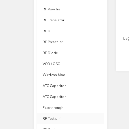
RF Pow.Trs
RF Transistor
RF IC
bağ
RF Prescaler
RF Diode
VCO / OSC
Wireless Mod
ATC Capacitor
ATC Capacitor
Feedthrough
RF Test pini