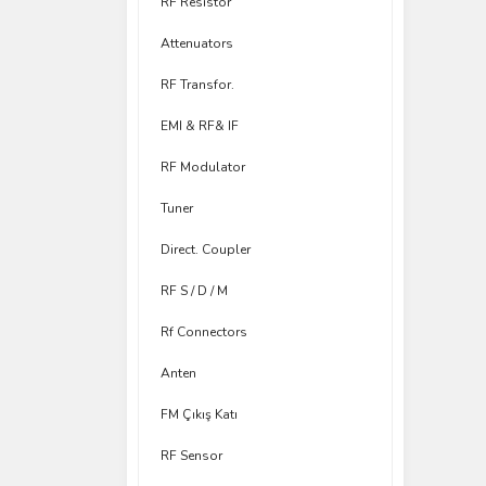
RF Resistor
Attenuators
RF Transfor.
EMI & RF& IF
RF Modulator
Tuner
Direct. Coupler
RF S / D / M
Rf Connectors
Anten
FM Çıkış Katı
RF Sensor