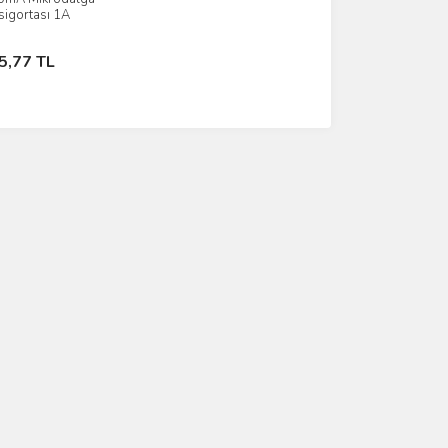
İncele
n sigortası 1A
1000mA)
Sepete Ekle
5,77 TL