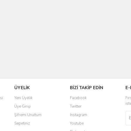
ÜYELİK
BİZİ TAKİP EDİN
E-
si
Yeni Üyelik
Facebook
Fır
ist
Üye Girişi
Twitter
Şifremi Unuttum
Instagram
Sepetiniz
Youtube