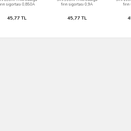
İncele
İncele
fırın sigortası 0,850A
fırın sigortası 0,9A
fırı
(850mA)
(900mA)
(
Sepete Ekle
Sepete Ekle
45,77 TL
45,77 TL
4