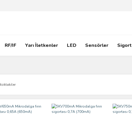
RF/IF
Yarı İletkenler
LED
Sensörler
Sigort
toktakiler