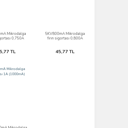
mA Mikrodalga
5KV800mA Mikrodalga
İncele
İncele
igortası 0,750A
fırın sigortası 0,800A
(750mA)
(800mA)
Sepete Ekle
Sepete Ekle
5,77 TL
45,77 TL
mA Mikrodalga