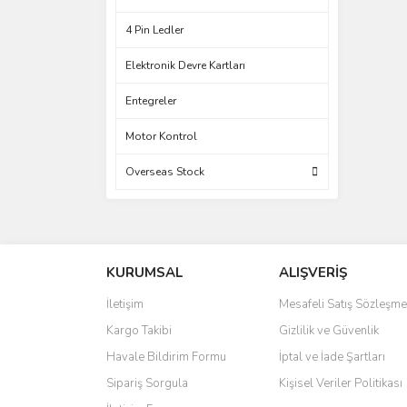
4 Pin Ledler
Elektronik Devre Kartları
Entegreler
Motor Kontrol
Overseas Stock
KURUMSAL
ALIŞVERİŞ
İletişim
Mesafeli Satış Sözleşme
Kargo Takibi
Gizlilik ve Güvenlik
Havale Bildirim Formu
İptal ve İade Şartları
Sipariş Sorgula
Kişisel Veriler Politikası