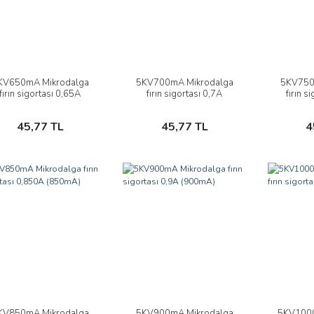
KV650mA Mikrodalga
5KV700mA Mikrodalga
5KV750
İncele
İncele
fırın sigortası 0,65A
fırın sigortası 0,7A
fırın s
(650mA)
(700mA)
Sepete Ekle
Sepete Ekle
45,77 TL
45,77 TL
4
KV850mA Mikrodalga
5KV900mA Mikrodalga
5KV1000