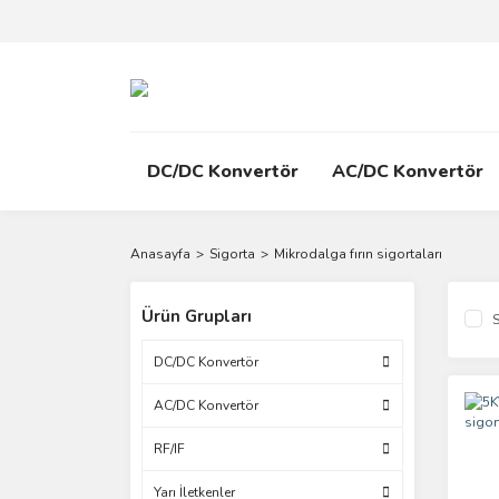
DC/DC Konvertör
AC/DC Konvertör
Anasayfa
Sigorta
Mikrodalga fırın sigortaları
Ürün Grupları
S
DC/DC Konvertör
AC/DC Konvertör
RF/IF
Yarı İletkenler