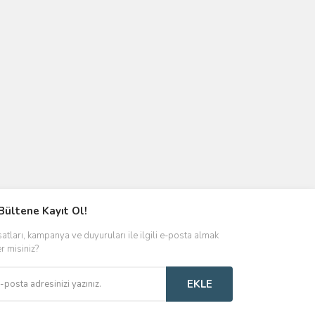
Bültene Kayıt Ol!
satları, kampanya ve duyuruları ile ilgili e-posta almak
er misiniz?
EKLE