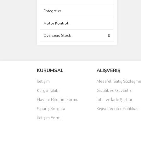
Entegreler
Motor Kontrol
Overseas Stock
KURUMSAL
ALIŞVERİŞ
İletişim
Mesafeli Satış Sözleşme
Kargo Takibi
Gizlilik ve Güvenlik
Havale Bildirim Formu
İptal ve İade Şartları
Sipariş Sorgula
Kişisel Veriler Politikası
İletişim Formu