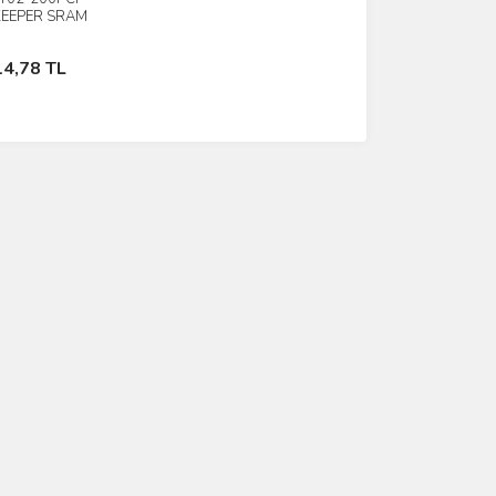
İncele
KEEPER SRAM
Stokta Yok
14,78 TL