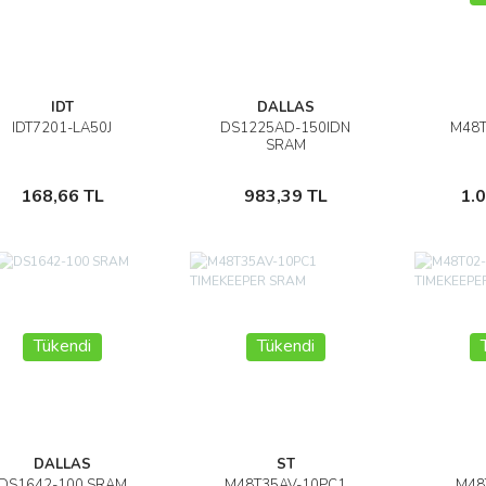
IDT
DALLAS
IDT7201-LA50J
DS1225AD-150IDN
M48T
İncele
İncele
SRAM
Sepete Ekle
Sepete Ekle
168,66 TL
983,39 TL
1.
Tükendi
Tükendi
DALLAS
ST
DS1642-100 SRAM
M48T35AV-10PC1
M48