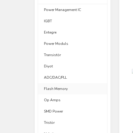
Power Management IC
IGBT
Entegre
Power Moduls
Transistör
Diyot
ADC/DAC/PLL
Flash Memory
Op Amps
SMD Power
Tristör