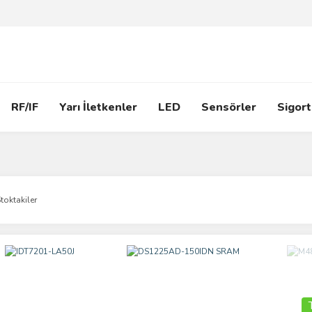
RF/IF
Yarı İletkenler
LED
Sensörler
Sigort
toktakiler