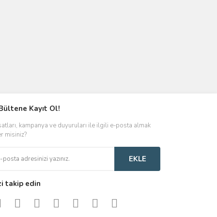
Bültene Kayıt Ol!
satları, kampanya ve duyuruları ile ilgili e-posta almak
er misiniz?
EKLE
zi takip edin