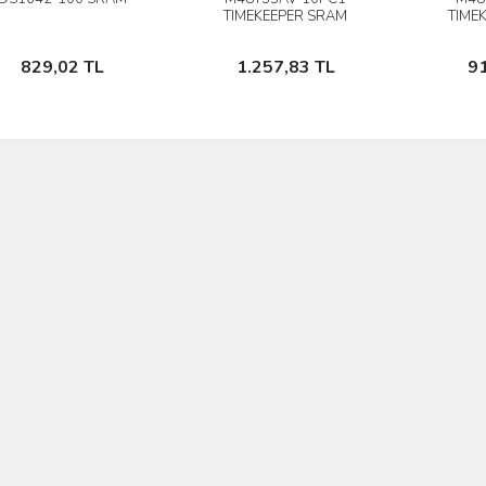
İncele
İncele
TIMEKEEPER SRAM
TIME
Stokta Yok
Stokta Yok
829,02 TL
1.257,83 TL
9