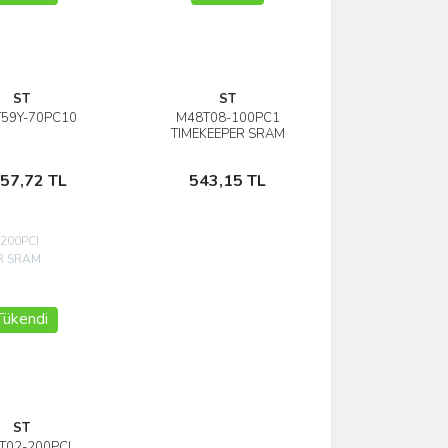
ST
ST
59Y-70PC10
M48T08-100PC1
İncele
İncele
TIMEKEEPER SRAM
Stokta Yok
Stokta Yok
057,72 TL
543,15 TL
Tükendi
ST
T02-200PCI