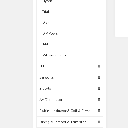
Hybrit
Triak
Diak
DIP Power
IPM
Mikroişlemciler
LED
Sensörler
Sigorta
AV Distributor
Bobin = Inductor & Coil & Filter
Direnç & Trimpot & Termistör