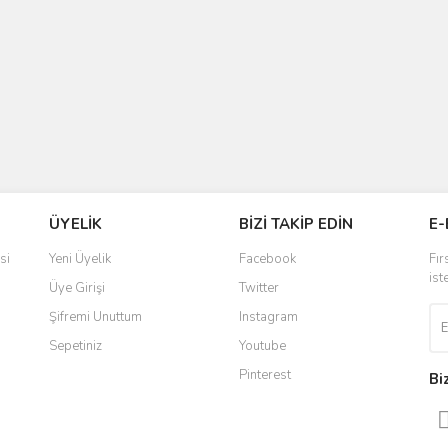
ÜYELİK
BİZİ TAKİP EDİN
E-
si
Yeni Üyelik
Facebook
Fır
ist
Üye Girişi
Twitter
Şifremi Unuttum
Instagram
Sepetiniz
Youtube
Pinterest
Bi