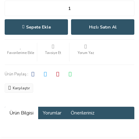
Sepete Ekle
Hızlı Satın Al
Tavsiye Et
Yorum Yaz
Ürün Paylaş :
Karşılaştır
Ürün Bilgisi
Yorumlar
Önerileriniz
Bu ürünün fiyat bilgisi, resim, ürün açıklamalarında ve diğer