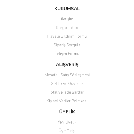
konularda yetersiz gördüğünüz noktaları öneri formunu kullanarak
Bu ürüne ilk yorumu siz yapın!
KURUMSAL
tarafımıza iletebilirsiniz.
Görüş ve önerileriniz için teşekkür ederiz.
İletişim
Yorum Yaz
Kargo Takibi
Ürün resmi kalitesiz, bozuk veya görüntülenemiyor.
Havale Bildirim Formu
Ürün açıklamasında eksik bilgiler bulunuyor.
Sipariş Sorgula
Ürün bilgilerinde hatalar bulunuyor.
İletişim Formu
Ürün fiyatı diğer sitelerden daha pahalı.
Bu ürüne benzer farklı alternatifler olmalı.
ALIŞVERİŞ
Mesafeli Satış Sözleşmesi
Gizlilik ve Güvenlik
İptal ve İade Şartları
Kişisel Veriler Politikası
Gönder
ÜYELİK
Yeni Üyelik
Üye Girişi