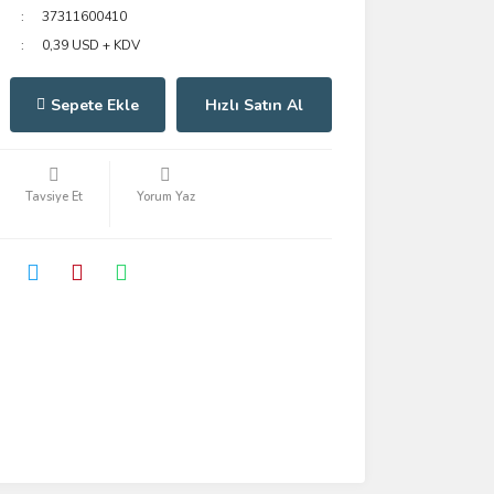
37311600410
0,39 USD + KDV
Sepete Ekle
Hızlı Satın Al
Tavsiye Et
Yorum Yaz