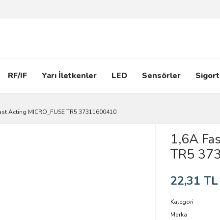
RF/IF
Yarı İletkenler
LED
Sensörler
Sigort
ast Acting MICRO_FUSE TR5 37311600410
1,6A Fa
TR5 37
22,31 TL
Kategori
Marka