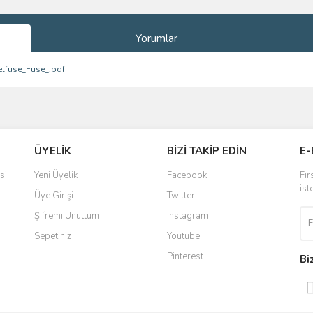
Yorumlar
elfuse_Fuse_.pdf
ve diğer konularda yetersiz gördüğünüz noktaları öneri formunu kullanarak taraf
Bu ürüne ilk yorumu siz yapın!
ÜYELİK
BİZİ TAKİP EDİN
E-
r.
Yorum Yaz
si
Yeni Üyelik
Facebook
Fır
ist
Üye Girişi
Twitter
Şifremi Unuttum
Instagram
Sepetiniz
Youtube
Pinterest
Bi