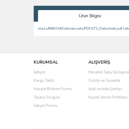
Ürün Bilgisi
/class/INNOVAEditor/assets/PDF/373_Datasheet.pdf Litt
Bu ürünün fiyat bilgisi, resim, ürün açıklamalarında 
Görüş ve önerileriniz için teşekkür ederiz.
KURUMSAL
ALIŞVERİŞ
Ürün resmi kalitesiz, bozuk veya görüntülenemiyo
Ürün açıklamasında eksik bilgiler bulunuyor.
İletişim
Mesafeli Satış Sözleşme
Ürün bilgilerinde hatalar bulunuyor.
Kargo Takibi
Gizlilik ve Güvenlik
Ürün fiyatı diğer sitelerden daha pahalı.
Havale Bildirim Formu
İptal ve İade Şartları
Bu ürüne benzer farklı alternatifler olmalı.
Sipariş Sorgula
Kişisel Veriler Politikası
İletişim Formu