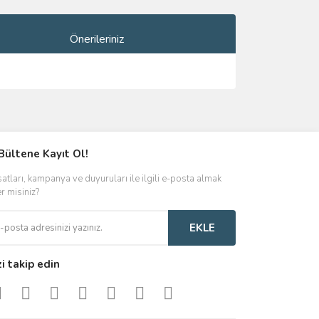
Önerileriniz
ımıza iletebilirsiniz.
Bültene Kayıt Ol!
satları, kampanya ve duyuruları ile ilgili e-posta almak
er misiniz?
EKLE
zi takip edin