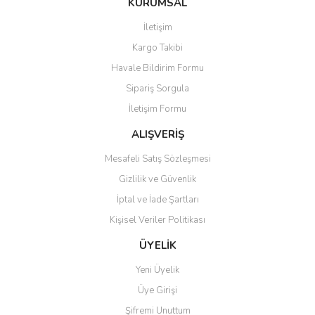
KURUMSAL
tarafımıza iletebilirsiniz.
Görüş ve önerileriniz için teşekkür ederiz.
İletişim
Yorum Yaz
Kargo Takibi
Ürün resmi kalitesiz, bozuk veya görüntülenemiyor.
Havale Bildirim Formu
Ürün açıklamasında eksik bilgiler bulunuyor.
Sipariş Sorgula
Ürün bilgilerinde hatalar bulunuyor.
İletişim Formu
Ürün fiyatı diğer sitelerden daha pahalı.
Bu ürüne benzer farklı alternatifler olmalı.
ALIŞVERİŞ
Mesafeli Satış Sözleşmesi
Gizlilik ve Güvenlik
İptal ve İade Şartları
Kişisel Veriler Politikası
Gönder
ÜYELİK
Yeni Üyelik
Üye Girişi
Şifremi Unuttum