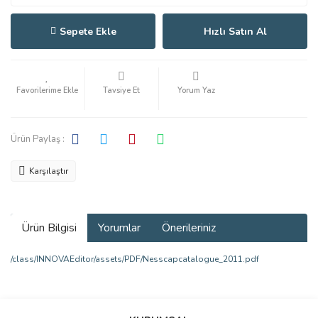
Sepete Ekle
Hızlı Satın Al
Tavsiye Et
Yorum Yaz
Ürün Paylaş :
Karşılaştır
Ürün Bilgisi
Yorumlar
Önerileriniz
/class/INNOVAEditor/assets/PDF/Nesscapcatalogue_2011.pdf
Bu ürünün fiyat bilgisi, resim, ürün açıklamalarında ve diğer
konularda yetersiz gördüğünüz noktaları öneri formunu kullanarak
Bu ürüne ilk yorumu siz yapın!