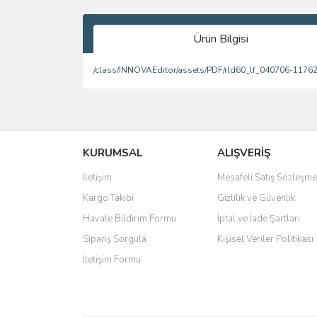
Ürün Bilgisi
/class/INNOVAEditor/assets/PDF/rld60_lf_040706-1176
Bu ürünün fiyat bilgisi, resim, ürün açıklamalarında 
Görüş ve önerileriniz için teşekkür ederiz.
KURUMSAL
ALIŞVERİŞ
Ürün resmi kalitesiz, bozuk veya görüntülenemiyo
Ürün açıklamasında eksik bilgiler bulunuyor.
İletişim
Mesafeli Satış Sözleşme
Ürün bilgilerinde hatalar bulunuyor.
Kargo Takibi
Gizlilik ve Güvenlik
Ürün fiyatı diğer sitelerden daha pahalı.
Havale Bildirim Formu
İptal ve İade Şartları
Bu ürüne benzer farklı alternatifler olmalı.
Sipariş Sorgula
Kişisel Veriler Politikası
İletişim Formu