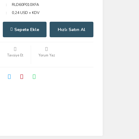
RLD60P010XFA
0,24 USD + KDV
Sepete Ekle
Hızlı Satın Al
Tavsiye Et
Yorum Yaz