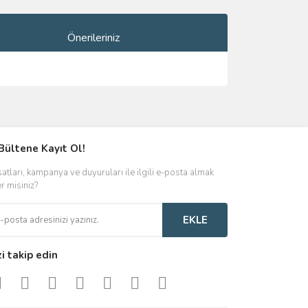
Önerileriniz
ımıza iletebilirsiniz.
Bültene Kayıt Ol!
satları, kampanya ve duyuruları ile ilgili e-posta almak
er misiniz?
EKLE
zi takip edin