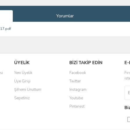
Yorumlar
217.pdf
ve diğer konularda yetersiz gördüğünüz noktaları öneri formunu kullanarak taraf
Bu ürüne ilk yorumu siz yapın!
ÜYELİK
BİZİ TAKİP EDİN
E-
r.
Yorum Yaz
si
Yeni Üyelik
Facebook
Fır
ist
Üye Girişi
Twitter
Şifremi Unuttum
Instagram
Sepetiniz
Youtube
Pinterest
Bi