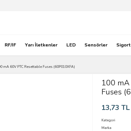
RF/IF
Yarı İletkenler
LED
Sensörler
Sigort
0 mA 60V PTC Resettable Fuses (60P010XFA)
100 mA 
Fuses (
13,73 TL
Kategori
Marka