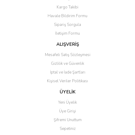
Yorum Yaz
Kargo Takibi
Ürün resmi kalitesiz, bozuk veya görüntülenemiyor.
Havale Bildirim Formu
Ürün açıklamasında eksik bilgiler bulunuyor.
Sipariş Sorgula
Ürün bilgilerinde hatalar bulunuyor.
İletişim Formu
Ürün fiyatı diğer sitelerden daha pahalı.
Bu ürüne benzer farklı alternatifler olmalı.
ALIŞVERİŞ
Mesafeli Satış Sözleşmesi
Gizlilik ve Güvenlik
İptal ve İade Şartları
Kişisel Veriler Politikası
Gönder
ÜYELİK
Yeni Üyelik
Üye Girişi
Şifremi Unuttum
Sepetiniz