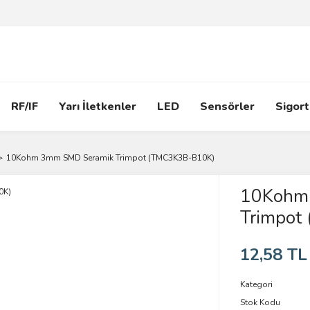
RF/IF
Yarı İletkenler
LED
Sensörler
Sigort
10Kohm 3mm SMD Seramik Trimpot (TMC3K3B-B10K)
10Kohm
Trimpot
12,58 TL
Kategori
Stok Kodu