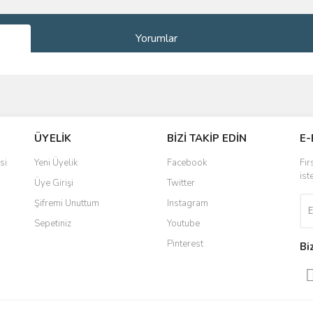
Yorumlar
ve diğer konularda yetersiz gördüğünüz noktaları öneri formunu kullanarak taraf
Bu ürüne ilk yorumu siz yapın!
ÜYELİK
BİZİ TAKİP EDİN
E-
r.
Yorum Yaz
si
Yeni Üyelik
Facebook
Fır
ist
Üye Girişi
Twitter
Şifremi Unuttum
Instagram
Sepetiniz
Youtube
Pinterest
Bi
Gönder