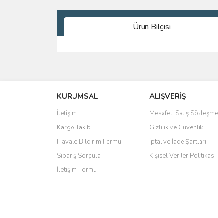
Ürün Bilgisi
Bu ürünün fiyat bilgisi, resim, ürün açıklamalarında 
Görüş ve önerileriniz için teşekkür ederiz.
KURUMSAL
ALIŞVERİŞ
Ürün resmi kalitesiz, bozuk veya görüntülenemiyo
Ürün açıklamasında eksik bilgiler bulunuyor.
İletişim
Mesafeli Satış Sözleşme
Ürün bilgilerinde hatalar bulunuyor.
Kargo Takibi
Gizlilik ve Güvenlik
Ürün fiyatı diğer sitelerden daha pahalı.
Havale Bildirim Formu
İptal ve İade Şartları
Bu ürüne benzer farklı alternatifler olmalı.
Sipariş Sorgula
Kişisel Veriler Politikası
İletişim Formu