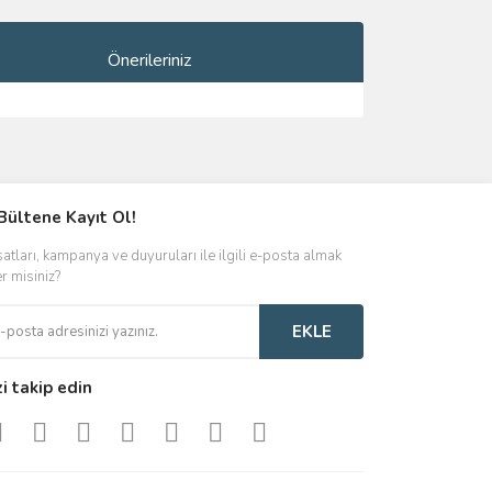
Önerileriniz
ımıza iletebilirsiniz.
Bültene Kayıt Ol!
satları, kampanya ve duyuruları ile ilgili e-posta almak
er misiniz?
EKLE
zi takip edin