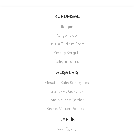
Bu ürünün fiyat bilgisi, resim, ürün açıklamalarında ve diğer
konularda yetersiz gördüğünüz noktaları öneri formunu kullanarak
Bu ürüne ilk yorumu siz yapın!
KURUMSAL
tarafımıza iletebilirsiniz.
Görüş ve önerileriniz için teşekkür ederiz.
İletişim
Yorum Yaz
Kargo Takibi
Ürün resmi kalitesiz, bozuk veya görüntülenemiyor.
Havale Bildirim Formu
Ürün açıklamasında eksik bilgiler bulunuyor.
Sipariş Sorgula
Ürün bilgilerinde hatalar bulunuyor.
İletişim Formu
Ürün fiyatı diğer sitelerden daha pahalı.
Bu ürüne benzer farklı alternatifler olmalı.
ALIŞVERİŞ
Mesafeli Satış Sözleşmesi
Gizlilik ve Güvenlik
İptal ve İade Şartları
Kişisel Veriler Politikası
Gönder
ÜYELİK
Yeni Üyelik