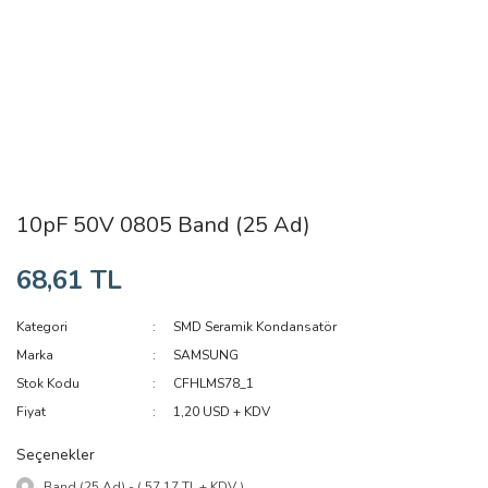
10pF 50V 0805 Band (25 Ad)
68,61 TL
Kategori
SMD Seramik Kondansatör
Marka
SAMSUNG
Stok Kodu
CFHLMS78_1
Fiyat
1,20 USD + KDV
Seçenekler
Band (25 Ad) - ( 57,17 TL + KDV )