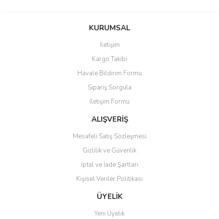
Bu ürünün fiyat bilgisi, resim, ürün açıklamalarında ve diğer
konularda yetersiz gördüğünüz noktaları öneri formunu kullanarak
Bu ürüne ilk yorumu siz yapın!
KURUMSAL
tarafımıza iletebilirsiniz.
Görüş ve önerileriniz için teşekkür ederiz.
İletişim
Yorum Yaz
Kargo Takibi
Ürün resmi kalitesiz, bozuk veya görüntülenemiyor.
Havale Bildirim Formu
Ürün açıklamasında eksik bilgiler bulunuyor.
Sipariş Sorgula
Ürün bilgilerinde hatalar bulunuyor.
İletişim Formu
Ürün fiyatı diğer sitelerden daha pahalı.
Bu ürüne benzer farklı alternatifler olmalı.
ALIŞVERİŞ
Mesafeli Satış Sözleşmesi
Gizlilik ve Güvenlik
İptal ve İade Şartları
Kişisel Veriler Politikası
Gönder
ÜYELİK
Yeni Üyelik