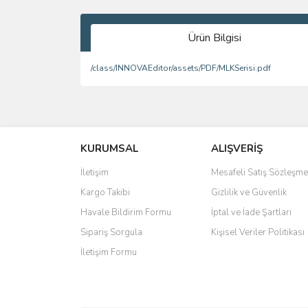
Ürün Bilgisi
/class/INNOVAEditor/assets/PDF/MLKSerisi.pdf
Bu ürünün fiyat bilgisi, resim, ürün açıklamalarında 
Görüş ve önerileriniz için teşekkür ederiz.
KURUMSAL
ALIŞVERİŞ
Ürün resmi kalitesiz, bozuk veya görüntülenemiyo
Ürün açıklamasında eksik bilgiler bulunuyor.
İletişim
Mesafeli Satış Sözleşme
Ürün bilgilerinde hatalar bulunuyor.
Kargo Takibi
Gizlilik ve Güvenlik
Ürün fiyatı diğer sitelerden daha pahalı.
Havale Bildirim Formu
İptal ve İade Şartları
Bu ürüne benzer farklı alternatifler olmalı.
Sipariş Sorgula
Kişisel Veriler Politikası
İletişim Formu