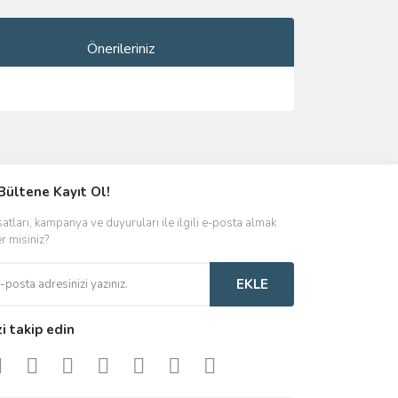
Önerileriniz
ımıza iletebilirsiniz.
Bültene Kayıt Ol!
satları, kampanya ve duyuruları ile ilgili e-posta almak
er misiniz?
EKLE
zi takip edin