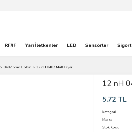
RF/IF
Yarı İletkenler
LED
Sensörler
Sigort
0402 Smd Bobin
12 nH 0402 Multilayer
12 nH 0
5,72 TL
Kategori
Marka
Stok Kodu