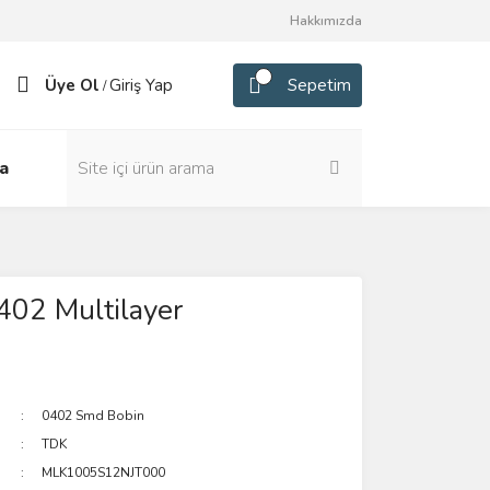
Hakkımızda
Üye Ol
Giriş Yap
Sepetim
/
a
402 Multilayer
0402 Smd Bobin
TDK
MLK1005S12NJT000