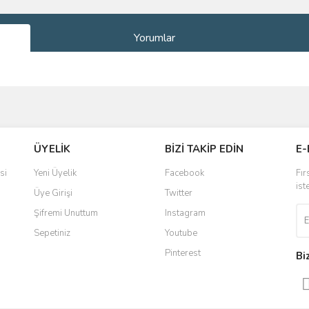
Yorumlar
ve diğer konularda yetersiz gördüğünüz noktaları öneri formunu kullanarak taraf
Bu ürüne ilk yorumu siz yapın!
ÜYELİK
BİZİ TAKİP EDİN
E-
r.
Yorum Yaz
si
Yeni Üyelik
Facebook
Fır
ist
Üye Girişi
Twitter
Şifremi Unuttum
Instagram
Sepetiniz
Youtube
Pinterest
Bi