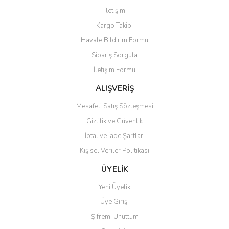
Görüş ve önerileriniz için teşekkür ederiz.
İletişim
Yorum Yaz
Kargo Takibi
Ürün resmi kalitesiz, bozuk veya görüntülenemiyor.
Havale Bildirim Formu
Ürün açıklamasında eksik bilgiler bulunuyor.
Sipariş Sorgula
Ürün bilgilerinde hatalar bulunuyor.
İletişim Formu
Ürün fiyatı diğer sitelerden daha pahalı.
Bu ürüne benzer farklı alternatifler olmalı.
ALIŞVERİŞ
Mesafeli Satış Sözleşmesi
Gizlilik ve Güvenlik
İptal ve İade Şartları
Kişisel Veriler Politikası
Gönder
ÜYELİK
Yeni Üyelik
Üye Girişi
Şifremi Unuttum