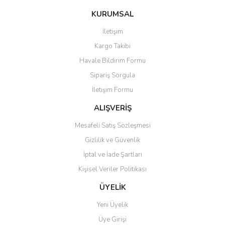
konularda yetersiz gördüğünüz noktaları öneri formunu kullanarak
Bu ürüne ilk yorumu siz yapın!
KURUMSAL
tarafımıza iletebilirsiniz.
Görüş ve önerileriniz için teşekkür ederiz.
İletişim
Yorum Yaz
Kargo Takibi
Ürün resmi kalitesiz, bozuk veya görüntülenemiyor.
Havale Bildirim Formu
Ürün açıklamasında eksik bilgiler bulunuyor.
Sipariş Sorgula
Ürün bilgilerinde hatalar bulunuyor.
İletişim Formu
Ürün fiyatı diğer sitelerden daha pahalı.
Bu ürüne benzer farklı alternatifler olmalı.
ALIŞVERİŞ
Mesafeli Satış Sözleşmesi
Gizlilik ve Güvenlik
İptal ve İade Şartları
Kişisel Veriler Politikası
Gönder
ÜYELİK
Yeni Üyelik
Üye Girişi