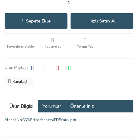
Sepete Ekle
Hızlı Satın Al
Tavsiye Et
Yorum Yaz
Ürün Paylaş :
Karşılaştır
Ürün Bilgisi
Yorumlar
Önerileriniz
/class/INNOVAEditor/assets/PDF/mfrx.pdf
Bu ürünün fiyat bilgisi, resim, ürün açıklamalarında ve diğer