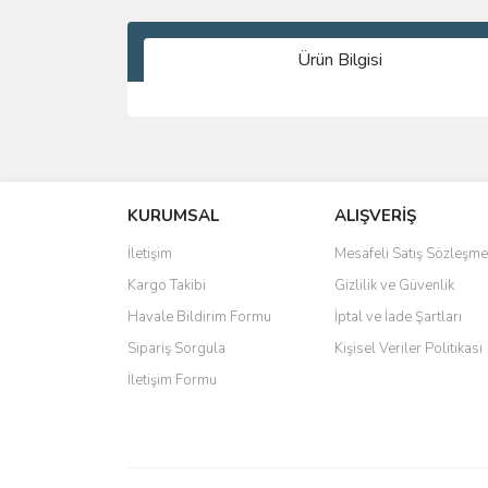
Ürün Bilgisi
Bu ürünün fiyat bilgisi, resim, ürün açıklamalarında 
Görüş ve önerileriniz için teşekkür ederiz.
KURUMSAL
ALIŞVERİŞ
Ürün resmi kalitesiz, bozuk veya görüntülenemiyo
Ürün açıklamasında eksik bilgiler bulunuyor.
İletişim
Mesafeli Satış Sözleşme
Ürün bilgilerinde hatalar bulunuyor.
Kargo Takibi
Gizlilik ve Güvenlik
Ürün fiyatı diğer sitelerden daha pahalı.
Havale Bildirim Formu
İptal ve İade Şartları
Bu ürüne benzer farklı alternatifler olmalı.
Sipariş Sorgula
Kişisel Veriler Politikası
İletişim Formu