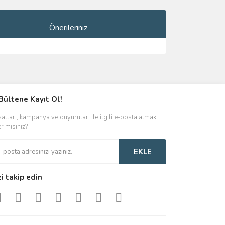
Önerileriniz
ımıza iletebilirsiniz.
Bültene Kayıt Ol!
satları, kampanya ve duyuruları ile ilgili e-posta almak
er misiniz?
EKLE
zi takip edin