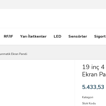
RF/IF
Yarı İletkenler
LED
Sensörler
Sigort
kunmatik Ekran Paneli
19 inç 4
Ekran Pa
5.433,53
Kategori
Stok Kodu