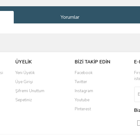
Yorumlar
ve diğer konularda yetersiz gördüğünüz noktaları öneri formunu kullanarak taraf
Bu ürüne ilk yorumu siz yapın!
ÜYELİK
BİZİ TAKİP EDİN
E-
r.
Yorum Yaz
si
Yeni Üyelik
Facebook
Fır
ist
Üye Girişi
Twitter
Şifremi Unuttum
Instagram
Sepetiniz
Youtube
Pinterest
Bi
Gönder