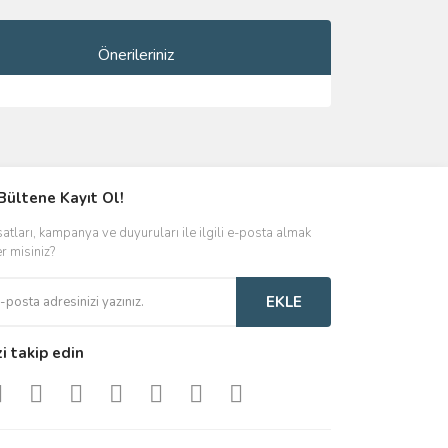
Önerileriniz
ımıza iletebilirsiniz.
Bültene Kayıt Ol!
satları, kampanya ve duyuruları ile ilgili e-posta almak
er misiniz?
EKLE
zi takip edin