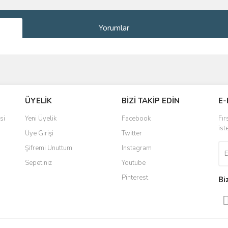
Yorumlar
ve diğer konularda yetersiz gördüğünüz noktaları öneri formunu kullanarak taraf
Bu ürüne ilk yorumu siz yapın!
ÜYELİK
BİZİ TAKİP EDİN
E-
r.
Yorum Yaz
si
Yeni Üyelik
Facebook
Fır
ist
Üye Girişi
Twitter
Şifremi Unuttum
Instagram
Sepetiniz
Youtube
Pinterest
Bi
Gönder