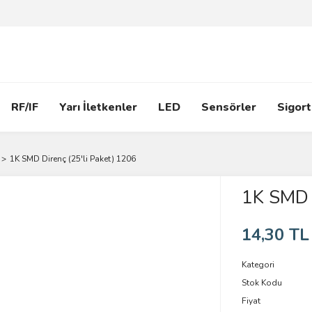
RF/IF
Yarı İletkenler
LED
Sensörler
Sigort
1K SMD Direnç (25'li Paket) 1206
1K SMD D
14,30 TL
Kategori
Stok Kodu
Fiyat