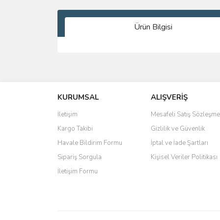
Ürün Bilgisi
Bu ürünün fiyat bilgisi, resim, ürün açıklamalarında 
Görüş ve önerileriniz için teşekkür ederiz.
KURUMSAL
ALIŞVERİŞ
Ürün resmi kalitesiz, bozuk veya görüntülenemiyo
Ürün açıklamasında eksik bilgiler bulunuyor.
İletişim
Mesafeli Satış Sözleşme
Ürün bilgilerinde hatalar bulunuyor.
Kargo Takibi
Gizlilik ve Güvenlik
Ürün fiyatı diğer sitelerden daha pahalı.
Havale Bildirim Formu
İptal ve İade Şartları
Bu ürüne benzer farklı alternatifler olmalı.
Sipariş Sorgula
Kişisel Veriler Politikası
İletişim Formu