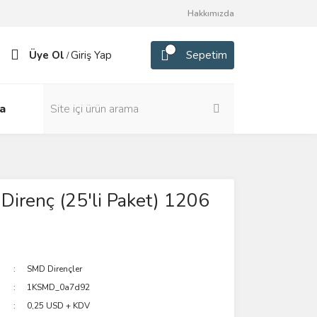
Hakkımızda
Üye Ol
Giriş Yap
Sepetim
/
a
irenç (25'li Paket) 1206
SMD Dirençler
1KSMD_0a7d92
0,25 USD + KDV