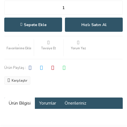
Sepete Ekle
Hızlı Satın Al
Tavsiye Et
Yorum Yaz
Ürün Paylaş :
Karşılaştır
Ürün Bilgisi
Yorumlar
Önerileriniz
Bu ürünün fiyat bilgisi, resim, ürün açıklamalarında ve diğer