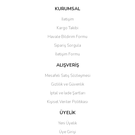
konularda yetersiz gördüğünüz noktaları öneri formunu kullanarak
Bu ürüne ilk yorumu siz yapın!
KURUMSAL
tarafımıza iletebilirsiniz.
Görüş ve önerileriniz için teşekkür ederiz.
İletişim
Yorum Yaz
Kargo Takibi
Ürün resmi kalitesiz, bozuk veya görüntülenemiyor.
Havale Bildirim Formu
Ürün açıklamasında eksik bilgiler bulunuyor.
Sipariş Sorgula
Ürün bilgilerinde hatalar bulunuyor.
İletişim Formu
Ürün fiyatı diğer sitelerden daha pahalı.
Bu ürüne benzer farklı alternatifler olmalı.
ALIŞVERİŞ
Mesafeli Satış Sözleşmesi
Gizlilik ve Güvenlik
İptal ve İade Şartları
Kişisel Veriler Politikası
Gönder
ÜYELİK
Yeni Üyelik
Üye Girişi