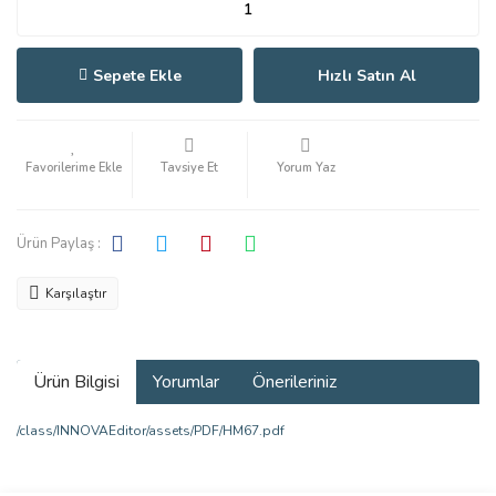
Sepete Ekle
Hızlı Satın Al
Tavsiye Et
Yorum Yaz
Ürün Paylaş :
Karşılaştır
Ürün Bilgisi
Yorumlar
Önerileriniz
/class/INNOVAEditor/assets/PDF/HM67.pdf
Bu ürünün fiyat bilgisi, resim, ürün açıklamalarında ve diğer