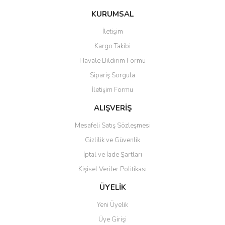
konularda yetersiz gördüğünüz noktaları öneri formunu kullanarak
Bu ürüne ilk yorumu siz yapın!
KURUMSAL
tarafımıza iletebilirsiniz.
Görüş ve önerileriniz için teşekkür ederiz.
İletişim
Yorum Yaz
Kargo Takibi
Ürün resmi kalitesiz, bozuk veya görüntülenemiyor.
Havale Bildirim Formu
Ürün açıklamasında eksik bilgiler bulunuyor.
Sipariş Sorgula
Ürün bilgilerinde hatalar bulunuyor.
İletişim Formu
Ürün fiyatı diğer sitelerden daha pahalı.
Bu ürüne benzer farklı alternatifler olmalı.
ALIŞVERİŞ
Mesafeli Satış Sözleşmesi
Gizlilik ve Güvenlik
İptal ve İade Şartları
Kişisel Veriler Politikası
Gönder
ÜYELİK
Yeni Üyelik
Üye Girişi