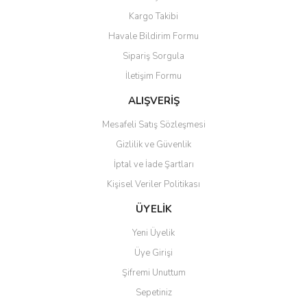
Yorum Yaz
Kargo Takibi
Ürün resmi kalitesiz, bozuk veya görüntülenemiyor.
Havale Bildirim Formu
Ürün açıklamasında eksik bilgiler bulunuyor.
Sipariş Sorgula
Ürün bilgilerinde hatalar bulunuyor.
İletişim Formu
Ürün fiyatı diğer sitelerden daha pahalı.
Bu ürüne benzer farklı alternatifler olmalı.
ALIŞVERİŞ
Mesafeli Satış Sözleşmesi
Gizlilik ve Güvenlik
İptal ve İade Şartları
Kişisel Veriler Politikası
Gönder
ÜYELİK
Yeni Üyelik
Üye Girişi
Şifremi Unuttum
Sepetiniz