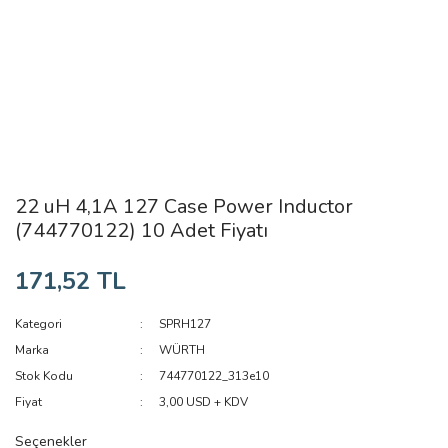
22 uH 4,1A 127 Case Power Inductor
(744770122) 10 Adet Fiyatı
171,52 TL
Kategori
SPRH127
Marka
WÜRTH
Stok Kodu
744770122_313e10
Fiyat
3,00 USD + KDV
Seçenekler