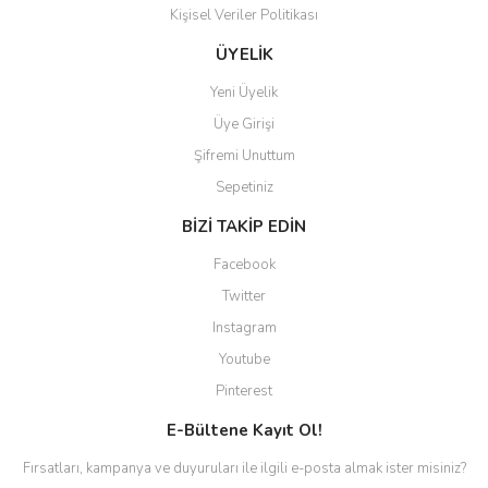
Kişisel Veriler Politikası
Gönder
ÜYELİK
Yeni Üyelik
Üye Girişi
Şifremi Unuttum
Sepetiniz
BİZİ TAKİP EDİN
Facebook
Twitter
Instagram
Youtube
Pinterest
E-Bültene Kayıt Ol!
Fırsatları, kampanya ve duyuruları ile ilgili e-posta almak ister misiniz?