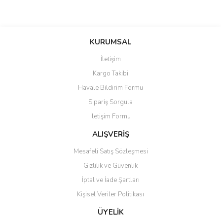
Bu ürünün fiyat bilgisi, resim, ürün açıklamalarında ve diğer
konularda yetersiz gördüğünüz noktaları öneri formunu kullanarak
Bu ürüne ilk yorumu siz yapın!
KURUMSAL
tarafımıza iletebilirsiniz.
Görüş ve önerileriniz için teşekkür ederiz.
İletişim
Yorum Yaz
Kargo Takibi
Ürün resmi kalitesiz, bozuk veya görüntülenemiyor.
Havale Bildirim Formu
Ürün açıklamasında eksik bilgiler bulunuyor.
Sipariş Sorgula
Ürün bilgilerinde hatalar bulunuyor.
İletişim Formu
Ürün fiyatı diğer sitelerden daha pahalı.
Bu ürüne benzer farklı alternatifler olmalı.
ALIŞVERİŞ
Mesafeli Satış Sözleşmesi
Gizlilik ve Güvenlik
İptal ve İade Şartları
Kişisel Veriler Politikası
Gönder
ÜYELİK