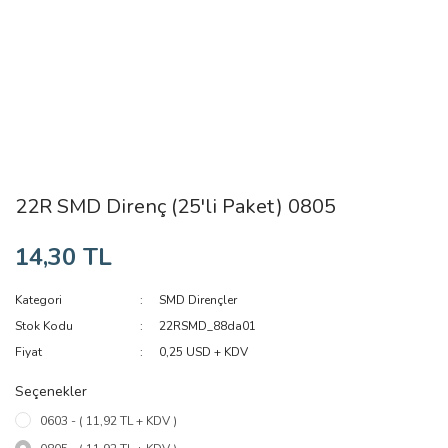
22R SMD Direnç (25'li Paket) 0805
14,30 TL
Kategori
SMD Dirençler
Stok Kodu
22RSMD_88da01
Fiyat
0,25 USD + KDV
Seçenekler
0603 - ( 11,92 TL + KDV )