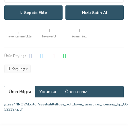
Sepete Ekle
Hızlı Satın Al
Tavsiye Et
Yorum Yaz
Ürün Paylaş :
Karşılaştır
Ürün Bilgisi
Yorumlar
Önerileriniz
/class/INNOVAEditor/assets/littelfuse_boltdown_fusestrips_housing_bp_80
523197.pdf
Bu ürünün fiyat bilgisi, resim, ürün açıklamalarında ve diğer