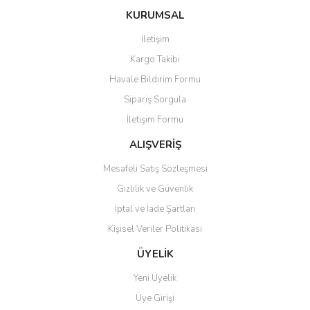
konularda yetersiz gördüğünüz noktaları öneri formunu kullanarak
Bu ürüne ilk yorumu siz yapın!
KURUMSAL
tarafımıza iletebilirsiniz.
Görüş ve önerileriniz için teşekkür ederiz.
İletişim
Yorum Yaz
Kargo Takibi
Ürün resmi kalitesiz, bozuk veya görüntülenemiyor.
Havale Bildirim Formu
Ürün açıklamasında eksik bilgiler bulunuyor.
Sipariş Sorgula
Ürün bilgilerinde hatalar bulunuyor.
İletişim Formu
Ürün fiyatı diğer sitelerden daha pahalı.
Bu ürüne benzer farklı alternatifler olmalı.
ALIŞVERİŞ
Mesafeli Satış Sözleşmesi
Gizlilik ve Güvenlik
İptal ve İade Şartları
Kişisel Veriler Politikası
Gönder
ÜYELİK
Yeni Üyelik
Üye Girişi