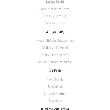
Kargo Takibi
Ürün resmi kalitesiz, bozuk veya görüntülenemiyor.
Havale Bildirim Formu
Ürün açıklamasında eksik bilgiler bulunuyor.
Sipariş Sorgula
Ürün bilgilerinde hatalar bulunuyor.
İletişim Formu
Ürün fiyatı diğer sitelerden daha pahalı.
Bu ürüne benzer farklı alternatifler olmalı.
ALIŞVERİŞ
Mesafeli Satış Sözleşmesi
Gizlilik ve Güvenlik
İptal ve İade Şartları
Kişisel Veriler Politikası
Gönder
ÜYELİK
Yeni Üyelik
Üye Girişi
Şifremi Unuttum
Sepetiniz
BİZİ TAKİP EDİN