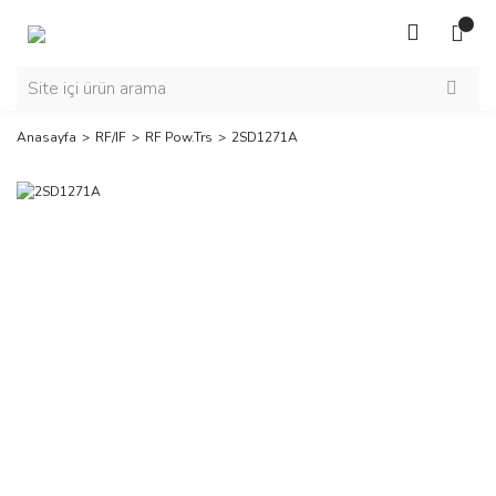
Anasayfa
RF/IF
RF Pow.Trs
2SD1271A