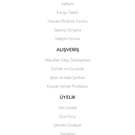
İletişim
Yorum Yaz
Kargo Takibi
Ürün resmi kalitesiz, bozuk veya görüntülenemiyor.
Havale Bildirim Formu
Ürün açıklamasında eksik bilgiler bulunuyor.
Sipariş Sorgula
Ürün bilgilerinde hatalar bulunuyor.
İletişim Formu
Ürün fiyatı diğer sitelerden daha pahalı.
Bu ürüne benzer farklı alternatifler olmalı.
ALIŞVERİŞ
Mesafeli Satış Sözleşmesi
Gizlilik ve Güvenlik
İptal ve İade Şartları
Kişisel Veriler Politikası
Gönder
ÜYELİK
Yeni Üyelik
Üye Girişi
Şifremi Unuttum
Sepetiniz