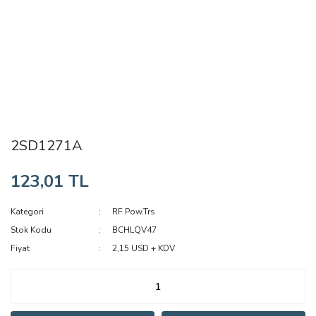
2SD1271A
123,01 TL
Kategori
RF Pow.Trs
Stok Kodu
BCHLQV47
Fiyat
2,15 USD + KDV