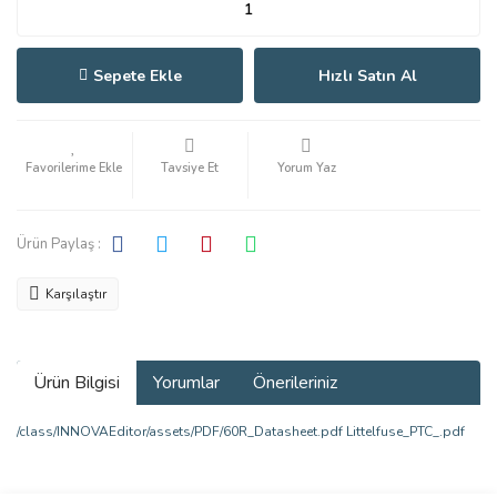
Sepete Ekle
Hızlı Satın Al
Tavsiye Et
Yorum Yaz
Ürün Paylaş :
Karşılaştır
Ürün Bilgisi
Yorumlar
Önerileriniz
/class/INNOVAEditor/assets/PDF/60R_Datasheet.pdf Littelfuse_PTC_.pdf
Bu ürünün fiyat bilgisi, resim, ürün açıklamalarında ve diğer