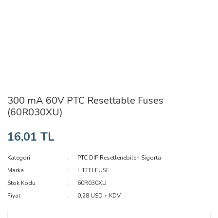
300 mA 60V PTC Resettable Fuses
(60R030XU)
16,01 TL
Kategori
PTC DIP Resetlenebilen Sigorta
Marka
LITTELFUSE
Stok Kodu
60R030XU
Fiyat
0,28 USD + KDV