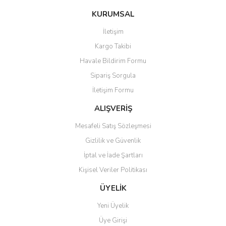
konularda yetersiz gördüğünüz noktaları öneri formunu kullanarak
Bu ürüne ilk yorumu siz yapın!
KURUMSAL
tarafımıza iletebilirsiniz.
Görüş ve önerileriniz için teşekkür ederiz.
İletişim
Yorum Yaz
Kargo Takibi
Ürün resmi kalitesiz, bozuk veya görüntülenemiyor.
Havale Bildirim Formu
Ürün açıklamasında eksik bilgiler bulunuyor.
Sipariş Sorgula
Ürün bilgilerinde hatalar bulunuyor.
İletişim Formu
Ürün fiyatı diğer sitelerden daha pahalı.
Bu ürüne benzer farklı alternatifler olmalı.
ALIŞVERİŞ
Mesafeli Satış Sözleşmesi
Gizlilik ve Güvenlik
İptal ve İade Şartları
Kişisel Veriler Politikası
Gönder
ÜYELİK
Yeni Üyelik
Üye Girişi