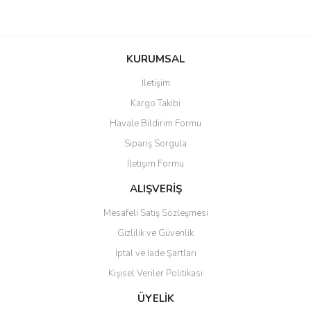
Bu ürünün fiyat bilgisi, resim, ürün açıklamalarında ve diğer
konularda yetersiz gördüğünüz noktaları öneri formunu kullanarak
Bu ürüne ilk yorumu siz yapın!
KURUMSAL
tarafımıza iletebilirsiniz.
Görüş ve önerileriniz için teşekkür ederiz.
İletişim
Yorum Yaz
Kargo Takibi
Ürün resmi kalitesiz, bozuk veya görüntülenemiyor.
Havale Bildirim Formu
Ürün açıklamasında eksik bilgiler bulunuyor.
Sipariş Sorgula
Ürün bilgilerinde hatalar bulunuyor.
İletişim Formu
Ürün fiyatı diğer sitelerden daha pahalı.
Bu ürüne benzer farklı alternatifler olmalı.
ALIŞVERİŞ
Mesafeli Satış Sözleşmesi
Gizlilik ve Güvenlik
İptal ve İade Şartları
Kişisel Veriler Politikası
Gönder
ÜYELİK