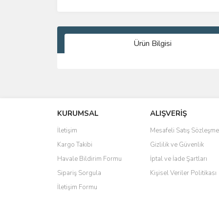
Ürün Bilgisi
Bu ürünün fiyat bilgisi, resim, ürün açıklamalarında 
Görüş ve önerileriniz için teşekkür ederiz.
KURUMSAL
ALIŞVERİŞ
Ürün resmi kalitesiz, bozuk veya görüntülenemiyo
Ürün açıklamasında eksik bilgiler bulunuyor.
İletişim
Mesafeli Satış Sözleşme
Ürün bilgilerinde hatalar bulunuyor.
Kargo Takibi
Gizlilik ve Güvenlik
Ürün fiyatı diğer sitelerden daha pahalı.
Havale Bildirim Formu
İptal ve İade Şartları
Bu ürüne benzer farklı alternatifler olmalı.
Sipariş Sorgula
Kişisel Veriler Politikası
İletişim Formu