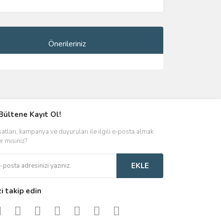
Önerileriniz
ımıza iletebilirsiniz.
Bültene Kayıt Ol!
satları, kampanya ve duyuruları ile ilgili e-posta almak
er misiniz?
EKLE
zi takip edin