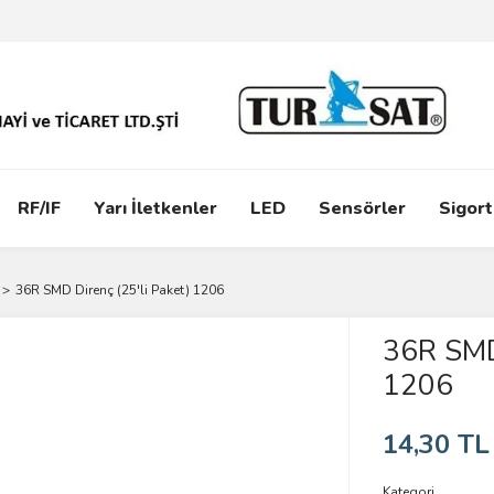
RF/IF
Yarı İletkenler
LED
Sensörler
Sigort
36R SMD Direnç (25'li Paket) 1206
36R SMD 
1206
14,30 TL
Kategori