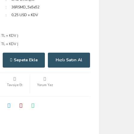
36RSMD_5e5e52
0,25 USD + KDV
2 TL + KDV )
2 TL + KDV )
Sepete Ekle
Hızlı Satın Al
Tavsiye Et
Yorum Yaz