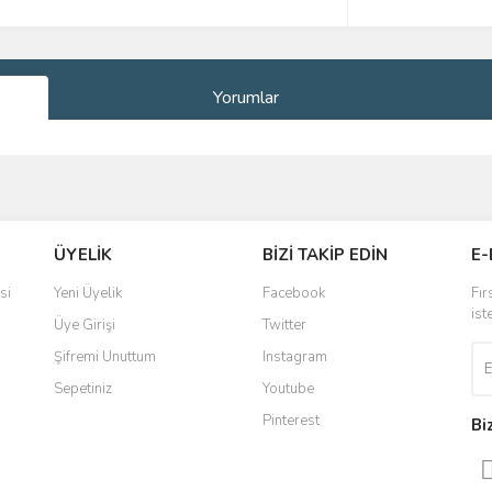
Yorumlar
ve diğer konularda yetersiz gördüğünüz noktaları öneri formunu kullanarak taraf
Bu ürüne ilk yorumu siz yapın!
ÜYELİK
BİZİ TAKİP EDİN
E-
r.
Yorum Yaz
si
Yeni Üyelik
Facebook
Fır
ist
Üye Girişi
Twitter
Şifremi Unuttum
Instagram
Sepetiniz
Youtube
Pinterest
Bi