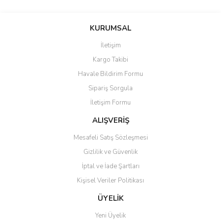
Bu ürünün fiyat bilgisi, resim, ürün açıklamalarında ve diğer
konularda yetersiz gördüğünüz noktaları öneri formunu kullanarak
Bu ürüne ilk yorumu siz yapın!
KURUMSAL
tarafımıza iletebilirsiniz.
Görüş ve önerileriniz için teşekkür ederiz.
İletişim
Yorum Yaz
Kargo Takibi
Ürün resmi kalitesiz, bozuk veya görüntülenemiyor.
Havale Bildirim Formu
Ürün açıklamasında eksik bilgiler bulunuyor.
Sipariş Sorgula
Ürün bilgilerinde hatalar bulunuyor.
İletişim Formu
Ürün fiyatı diğer sitelerden daha pahalı.
Bu ürüne benzer farklı alternatifler olmalı.
ALIŞVERİŞ
Mesafeli Satış Sözleşmesi
Gizlilik ve Güvenlik
İptal ve İade Şartları
Kişisel Veriler Politikası
Gönder
ÜYELİK
Yeni Üyelik