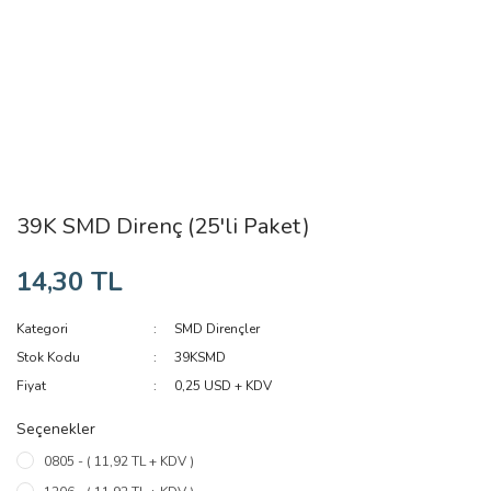
39K SMD Direnç (25'li Paket)
14,30 TL
Kategori
SMD Dirençler
Stok Kodu
39KSMD
Fiyat
0,25 USD + KDV
Seçenekler
0805 - ( 11,92 TL + KDV )