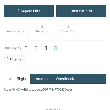
Sepete Ekle
Hızlı Satın Al
Tavsiye Et
Yorum Yaz
Ürün Paylaş :
Karşılaştır
Ürün Bilgisi
Yorumlar
Önerileriniz
/class/INNOVAEditor/assets/PDF/7447709330.pdf
Bu ürünün fiyat bilgisi, resim, ürün açıklamalarında ve diğer
konularda yetersiz gördüğünüz noktaları öneri formunu kullanarak
Bu ürüne ilk yorumu siz yapın!