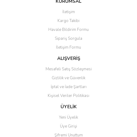
KURUMSAL
tarafımıza iletebilirsiniz.
Görüş ve önerileriniz için teşekkür ederiz.
İletişim
Yorum Yaz
Kargo Takibi
Ürün resmi kalitesiz, bozuk veya görüntülenemiyor.
Havale Bildirim Formu
Ürün açıklamasında eksik bilgiler bulunuyor.
Sipariş Sorgula
Ürün bilgilerinde hatalar bulunuyor.
İletişim Formu
Ürün fiyatı diğer sitelerden daha pahalı.
Bu ürüne benzer farklı alternatifler olmalı.
ALIŞVERİŞ
Mesafeli Satış Sözleşmesi
Gizlilik ve Güvenlik
İptal ve İade Şartları
Kişisel Veriler Politikası
Gönder
ÜYELİK
Yeni Üyelik
Üye Girişi
Şifremi Unuttum