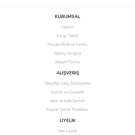
Bu ürünün fiyat bilgisi, resim, ürün açıklamalarında ve diğer
konularda yetersiz gördüğünüz noktaları öneri formunu kullanarak
Bu ürüne ilk yorumu siz yapın!
KURUMSAL
tarafımıza iletebilirsiniz.
Görüş ve önerileriniz için teşekkür ederiz.
İletişim
Yorum Yaz
Kargo Takibi
Ürün resmi kalitesiz, bozuk veya görüntülenemiyor.
Havale Bildirim Formu
Ürün açıklamasında eksik bilgiler bulunuyor.
Sipariş Sorgula
Ürün bilgilerinde hatalar bulunuyor.
İletişim Formu
Ürün fiyatı diğer sitelerden daha pahalı.
Bu ürüne benzer farklı alternatifler olmalı.
ALIŞVERİŞ
Mesafeli Satış Sözleşmesi
Gizlilik ve Güvenlik
İptal ve İade Şartları
Kişisel Veriler Politikası
Gönder
ÜYELİK
Yeni Üyelik