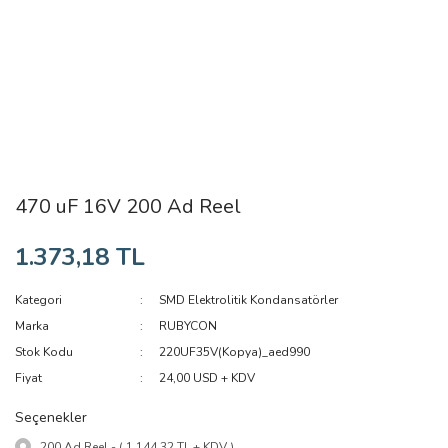
470 uF 16V 200 Ad Reel
1.373,18 TL
Kategori
SMD Elektrolitik Kondansatörler
Marka
RUBYCON
Stok Kodu
220UF35V(Kopya)_aed990
Fiyat
24,00 USD + KDV
Seçenekler
200 Ad Reel - ( 1.144,32 TL + KDV )