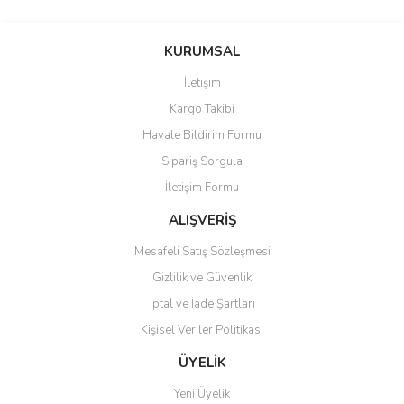
Bu ürünün fiyat bilgisi, resim, ürün açıklamalarında ve diğer
konularda yetersiz gördüğünüz noktaları öneri formunu kullanarak
Bu ürüne ilk yorumu siz yapın!
KURUMSAL
tarafımıza iletebilirsiniz.
Görüş ve önerileriniz için teşekkür ederiz.
İletişim
Yorum Yaz
Kargo Takibi
Ürün resmi kalitesiz, bozuk veya görüntülenemiyor.
Havale Bildirim Formu
Ürün açıklamasında eksik bilgiler bulunuyor.
Sipariş Sorgula
Ürün bilgilerinde hatalar bulunuyor.
İletişim Formu
Ürün fiyatı diğer sitelerden daha pahalı.
Bu ürüne benzer farklı alternatifler olmalı.
ALIŞVERİŞ
Mesafeli Satış Sözleşmesi
Gizlilik ve Güvenlik
İptal ve İade Şartları
Kişisel Veriler Politikası
Gönder
ÜYELİK
Yeni Üyelik