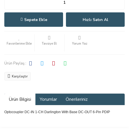
Sepete Ekle
Hızlı Satın Al
Tavsiye Et
Yorum Yaz
Ürün Paylaş :
Karşılaştır
Ürün Bilgisi
Yorumlar
Önerileriniz
Optocoupler DC-IN 1-CH Darlington With Base DC-OUT 6-Pin PDIP
Bu ürünün fiyat bilgisi, resim, ürün açıklamalarında ve diğer