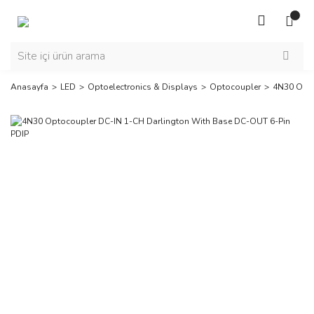
Anasayfa
LED
Optoelectronics & Displays
Optocoupler
4N30 Opto