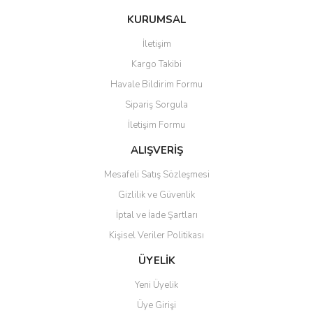
konularda yetersiz gördüğünüz noktaları öneri formunu kullanarak
Bu ürüne ilk yorumu siz yapın!
KURUMSAL
tarafımıza iletebilirsiniz.
Görüş ve önerileriniz için teşekkür ederiz.
İletişim
Yorum Yaz
Kargo Takibi
Ürün resmi kalitesiz, bozuk veya görüntülenemiyor.
Havale Bildirim Formu
Ürün açıklamasında eksik bilgiler bulunuyor.
Sipariş Sorgula
Ürün bilgilerinde hatalar bulunuyor.
İletişim Formu
Ürün fiyatı diğer sitelerden daha pahalı.
Bu ürüne benzer farklı alternatifler olmalı.
ALIŞVERİŞ
Mesafeli Satış Sözleşmesi
Gizlilik ve Güvenlik
İptal ve İade Şartları
Kişisel Veriler Politikası
Gönder
ÜYELİK
Yeni Üyelik
Üye Girişi