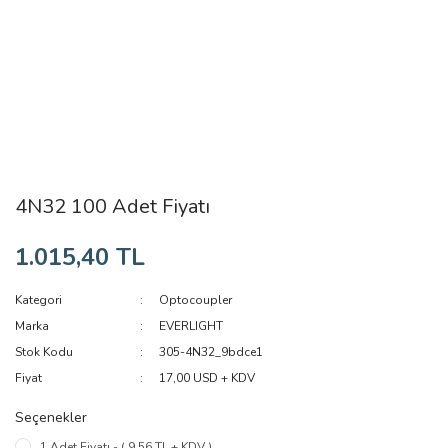
4N32 100 Adet Fiyatı
1.015,40 TL
Kategori
Optocoupler
Marka
EVERLIGHT
Stok Kodu
305-4N32_9bdce1
Fiyat
17,00 USD + KDV
Seçenekler
1 Adet Fiyatı - ( 9,56 TL + KDV )