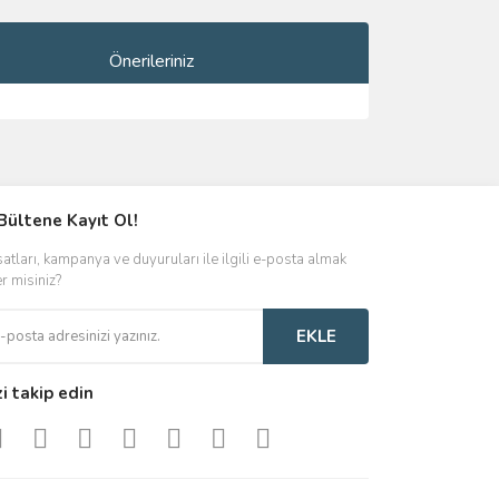
Önerileriniz
ımıza iletebilirsiniz.
Bültene Kayıt Ol!
satları, kampanya ve duyuruları ile ilgili e-posta almak
er misiniz?
EKLE
zi takip edin