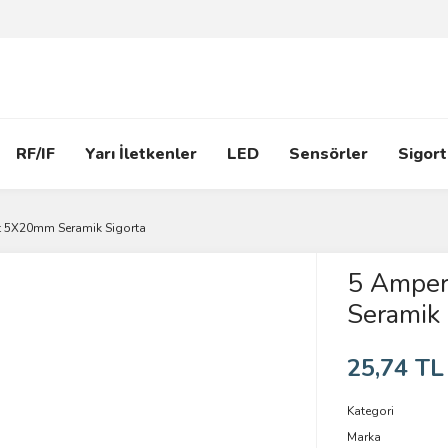
RF/IF
Yarı İletkenler
LED
Sensörler
Sigort
t 5X20mm Seramik Sigorta
5 Amper
Seramik 
25,74 TL
Kategori
Marka