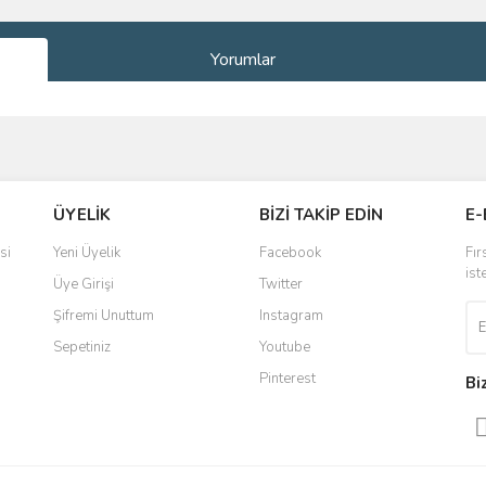
Yorumlar
ve diğer konularda yetersiz gördüğünüz noktaları öneri formunu kullanarak taraf
Bu ürüne ilk yorumu siz yapın!
ÜYELİK
BİZİ TAKİP EDİN
E-
r.
Yorum Yaz
si
Yeni Üyelik
Facebook
Fır
ist
Üye Girişi
Twitter
Şifremi Unuttum
Instagram
Sepetiniz
Youtube
Pinterest
Bi
Gönder