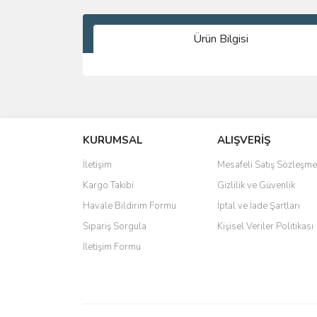
Ürün Bilgisi
Bu ürünün fiyat bilgisi, resim, ürün açıklamalarında 
Görüş ve önerileriniz için teşekkür ederiz.
KURUMSAL
ALIŞVERİŞ
Ürün resmi kalitesiz, bozuk veya görüntülenemiyo
Ürün açıklamasında eksik bilgiler bulunuyor.
İletişim
Mesafeli Satış Sözleşme
Ürün bilgilerinde hatalar bulunuyor.
Kargo Takibi
Gizlilik ve Güvenlik
Ürün fiyatı diğer sitelerden daha pahalı.
Havale Bildirim Formu
İptal ve İade Şartları
Bu ürüne benzer farklı alternatifler olmalı.
Sipariş Sorgula
Kişisel Veriler Politikası
İletişim Formu