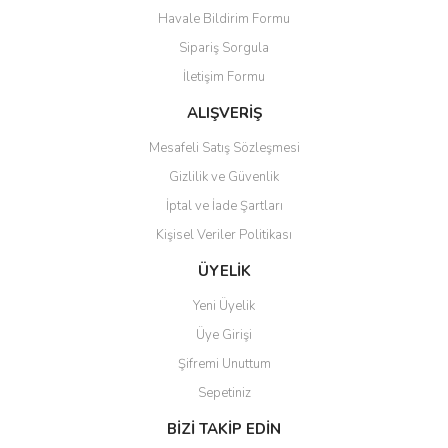
Havale Bildirim Formu
Ürün açıklamasında eksik bilgiler bulunuyor.
Sipariş Sorgula
Ürün bilgilerinde hatalar bulunuyor.
İletişim Formu
Ürün fiyatı diğer sitelerden daha pahalı.
Bu ürüne benzer farklı alternatifler olmalı.
ALIŞVERİŞ
Mesafeli Satış Sözleşmesi
Gizlilik ve Güvenlik
İptal ve İade Şartları
Kişisel Veriler Politikası
Gönder
ÜYELİK
Yeni Üyelik
Üye Girişi
Şifremi Unuttum
Sepetiniz
BİZİ TAKİP EDİN