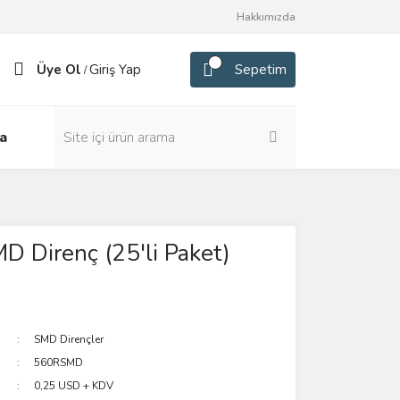
Hakkımızda
Üye Ol
Giriş Yap
Sepetim
/
a
 Direnç (25'li Paket)
SMD Dirençler
560RSMD
0,25 USD + KDV