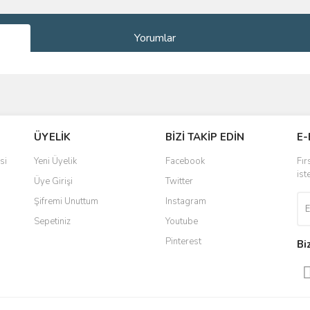
Yorumlar
ve diğer konularda yetersiz gördüğünüz noktaları öneri formunu kullanarak taraf
Bu ürüne ilk yorumu siz yapın!
ÜYELİK
BİZİ TAKİP EDİN
E-
r.
Yorum Yaz
si
Yeni Üyelik
Facebook
Fır
ist
Üye Girişi
Twitter
Şifremi Unuttum
Instagram
Sepetiniz
Youtube
Pinterest
Bi
Gönder