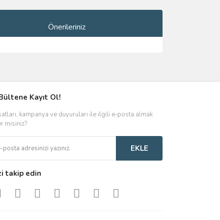
Önerileriniz
ımıza iletebilirsiniz.
Bültene Kayıt Ol!
satları, kampanya ve duyuruları ile ilgili e-posta almak
er misiniz?
EKLE
zi takip edin