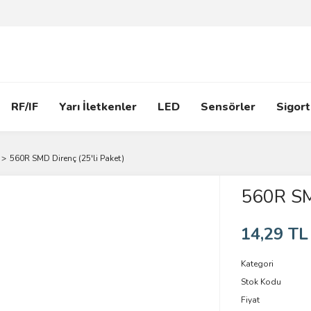
RF/IF
Yarı İletkenler
LED
Sensörler
Sigort
560R SMD Direnç (25'li Paket)
560R SMD
14,29 TL
Kategori
Stok Kodu
Fiyat