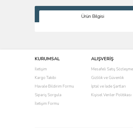
Ürün Bilgisi
Bu ürünün fiyat bilgisi, resim, ürün açıklamalarında 
Görüş ve önerileriniz için teşekkür ederiz.
KURUMSAL
ALIŞVERİŞ
Ürün resmi kalitesiz, bozuk veya görüntülenemiyo
Ürün açıklamasında eksik bilgiler bulunuyor.
İletişim
Mesafeli Satış Sözleşme
Ürün bilgilerinde hatalar bulunuyor.
Kargo Takibi
Gizlilik ve Güvenlik
Ürün fiyatı diğer sitelerden daha pahalı.
Havale Bildirim Formu
İptal ve İade Şartları
Bu ürüne benzer farklı alternatifler olmalı.
Sipariş Sorgula
Kişisel Veriler Politikası
İletişim Formu