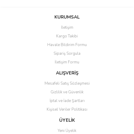
Bu ürünün fiyat bilgisi, resim, ürün açıklamalarında ve diğer
konularda yetersiz gördüğünüz noktaları öneri formunu kullanarak
Bu ürüne ilk yorumu siz yapın!
KURUMSAL
tarafımıza iletebilirsiniz.
Görüş ve önerileriniz için teşekkür ederiz.
İletişim
Yorum Yaz
Kargo Takibi
Ürün resmi kalitesiz, bozuk veya görüntülenemiyor.
Havale Bildirim Formu
Ürün açıklamasında eksik bilgiler bulunuyor.
Sipariş Sorgula
Ürün bilgilerinde hatalar bulunuyor.
İletişim Formu
Ürün fiyatı diğer sitelerden daha pahalı.
Bu ürüne benzer farklı alternatifler olmalı.
ALIŞVERİŞ
Mesafeli Satış Sözleşmesi
Gizlilik ve Güvenlik
İptal ve İade Şartları
Kişisel Veriler Politikası
Gönder
ÜYELİK
Yeni Üyelik