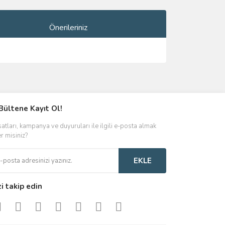
Önerileriniz
ımıza iletebilirsiniz.
Bültene Kayıt Ol!
satları, kampanya ve duyuruları ile ilgili e-posta almak
er misiniz?
EKLE
zi takip edin