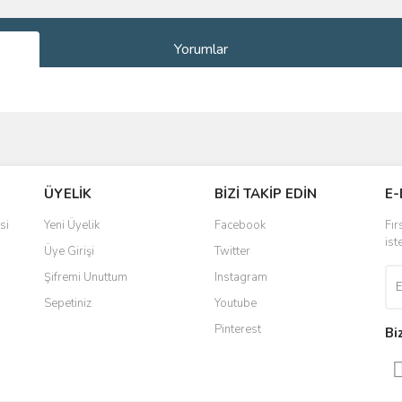
Yorumlar
ve diğer konularda yetersiz gördüğünüz noktaları öneri formunu kullanarak taraf
Bu ürüne ilk yorumu siz yapın!
ÜYELİK
BİZİ TAKİP EDİN
E-
r.
Yorum Yaz
si
Yeni Üyelik
Facebook
Fır
ist
Üye Girişi
Twitter
Şifremi Unuttum
Instagram
Sepetiniz
Youtube
Pinterest
Bi