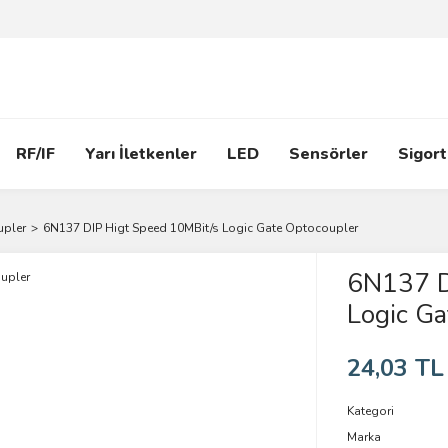
RF/IF
Yarı İletkenler
LED
Sensörler
Sigort
pler
6N137 DIP Higt Speed 10MBit/s Logic Gate Optocoupler
6N137 D
Logic Ga
24,03 TL
Kategori
Marka