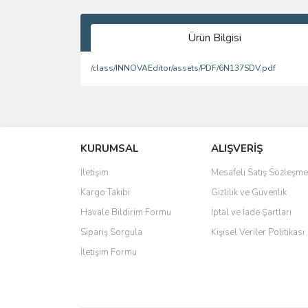
Ürün Bilgisi
/class/INNOVAEditor/assets/PDF/6N137SDV.pdf
Bu ürünün fiyat bilgisi, resim, ürün açıklamalarında 
Görüş ve önerileriniz için teşekkür ederiz.
KURUMSAL
ALIŞVERİŞ
Ürün resmi kalitesiz, bozuk veya görüntülenemiyo
Ürün açıklamasında eksik bilgiler bulunuyor.
İletişim
Mesafeli Satış Sözleşme
Ürün bilgilerinde hatalar bulunuyor.
Kargo Takibi
Gizlilik ve Güvenlik
Ürün fiyatı diğer sitelerden daha pahalı.
Havale Bildirim Formu
İptal ve İade Şartları
Bu ürüne benzer farklı alternatifler olmalı.
Sipariş Sorgula
Kişisel Veriler Politikası
İletişim Formu