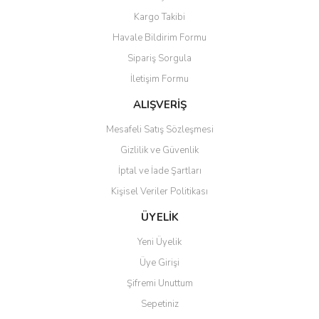
Yorum Yaz
Kargo Takibi
Ürün resmi kalitesiz, bozuk veya görüntülenemiyor.
Havale Bildirim Formu
Ürün açıklamasında eksik bilgiler bulunuyor.
Sipariş Sorgula
Ürün bilgilerinde hatalar bulunuyor.
İletişim Formu
Ürün fiyatı diğer sitelerden daha pahalı.
Bu ürüne benzer farklı alternatifler olmalı.
ALIŞVERİŞ
Mesafeli Satış Sözleşmesi
Gizlilik ve Güvenlik
İptal ve İade Şartları
Kişisel Veriler Politikası
Gönder
ÜYELİK
Yeni Üyelik
Üye Girişi
Şifremi Unuttum
Sepetiniz