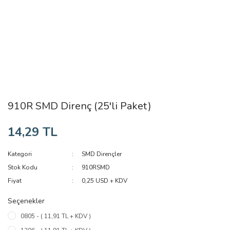
910R SMD Direnç (25'li Paket)
14,29 TL
Kategori
SMD Dirençler
Stok Kodu
910RSMD
Fiyat
0,25 USD + KDV
Seçenekler
0805 - ( 11,91 TL + KDV )