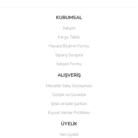
Bu ürünün fiyat bilgisi, resim, ürün açıklamalarında ve diğer
konularda yetersiz gördüğünüz noktaları öneri formunu kullanarak
Bu ürüne ilk yorumu siz yapın!
KURUMSAL
tarafımıza iletebilirsiniz.
Görüş ve önerileriniz için teşekkür ederiz.
İletişim
Yorum Yaz
Kargo Takibi
Ürün resmi kalitesiz, bozuk veya görüntülenemiyor.
Havale Bildirim Formu
Ürün açıklamasında eksik bilgiler bulunuyor.
Sipariş Sorgula
Ürün bilgilerinde hatalar bulunuyor.
İletişim Formu
Ürün fiyatı diğer sitelerden daha pahalı.
Bu ürüne benzer farklı alternatifler olmalı.
ALIŞVERİŞ
Mesafeli Satış Sözleşmesi
Gizlilik ve Güvenlik
İptal ve İade Şartları
Kişisel Veriler Politikası
Gönder
ÜYELİK
Yeni Üyelik