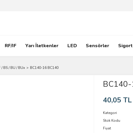
RF/IF
Yarı İletkenler
LED
Sensörler
Sigort
 / BS / BU / BUx
BC140-16 BC140
BC140-
40,05 TL
Kategori
Stok Kodu
Fiyat