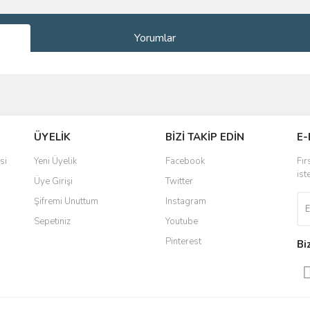
Yorumlar
ve diğer konularda yetersiz gördüğünüz noktaları öneri formunu kullanarak taraf
Bu ürüne ilk yorumu siz yapın!
ÜYELİK
BİZİ TAKİP EDİN
E-
r.
Yorum Yaz
si
Yeni Üyelik
Facebook
Fır
ist
Üye Girişi
Twitter
Şifremi Unuttum
Instagram
Sepetiniz
Youtube
Pinterest
Bi
Gönder