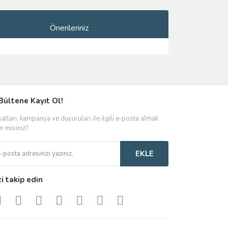
Önerileriniz
ımıza iletebilirsiniz.
Bültene Kayıt Ol!
satları, kampanya ve duyuruları ile ilgili e-posta almak
er misiniz?
EKLE
zi takip edin