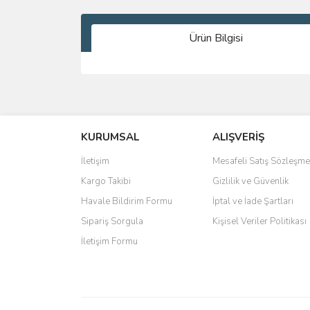
Ürün Bilgisi
Bu ürünün fiyat bilgisi, resim, ürün açıklamalarında 
Görüş ve önerileriniz için teşekkür ederiz.
KURUMSAL
ALIŞVERİŞ
Ürün resmi kalitesiz, bozuk veya görüntülenemiyo
Ürün açıklamasında eksik bilgiler bulunuyor.
İletişim
Mesafeli Satış Sözleşme
Ürün bilgilerinde hatalar bulunuyor.
Kargo Takibi
Gizlilik ve Güvenlik
Ürün fiyatı diğer sitelerden daha pahalı.
Havale Bildirim Formu
İptal ve İade Şartları
Bu ürüne benzer farklı alternatifler olmalı.
Sipariş Sorgula
Kişisel Veriler Politikası
İletişim Formu