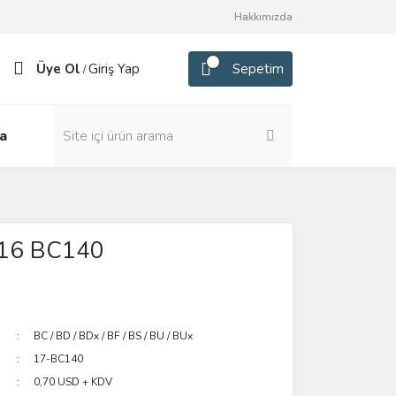
Hakkımızda
Üye Ol
Giriş Yap
Sepetim
/
a
16 BC140
BC / BD / BDx / BF / BS / BU / BUx
17-BC140
0,70 USD + KDV