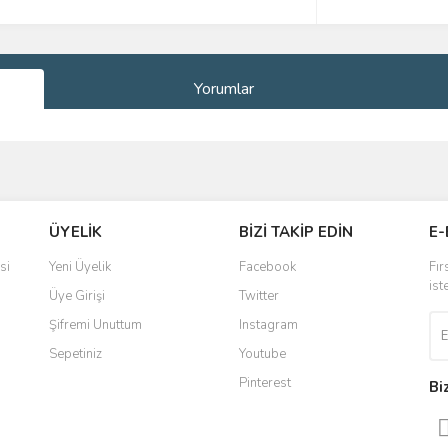
Yorumlar
ve diğer konularda yetersiz gördüğünüz noktaları öneri formunu kullanarak taraf
Bu ürüne ilk yorumu siz yapın!
ÜYELİK
BİZİ TAKİP EDİN
E-
r.
Yorum Yaz
si
Yeni Üyelik
Facebook
Fır
ist
Üye Girişi
Twitter
Şifremi Unuttum
Instagram
Sepetiniz
Youtube
Pinterest
Bi