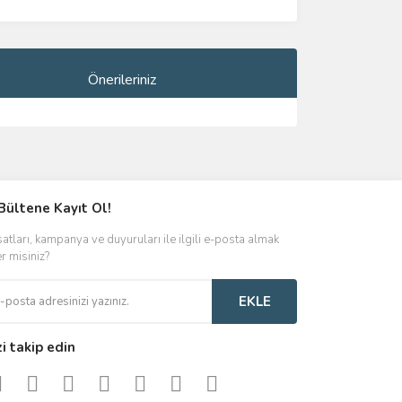
Önerileriniz
ımıza iletebilirsiniz.
Bültene Kayıt Ol!
satları, kampanya ve duyuruları ile ilgili e-posta almak
er misiniz?
EKLE
zi takip edin