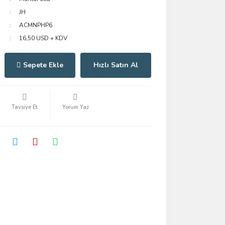
JH
ACMNPHP6
16,50 USD + KDV
Sepete Ekle
Hızlı Satın Al
Tavsiye Et
Yorum Yaz