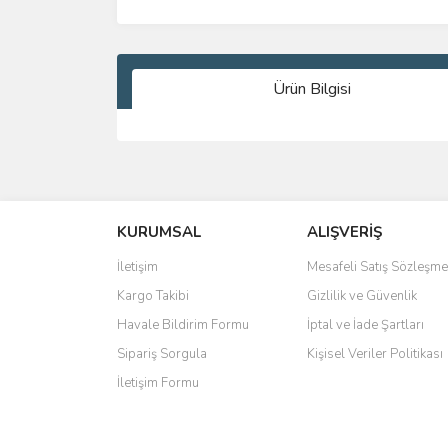
Ürün Bilgisi
Bu ürünün fiyat bilgisi, resim, ürün açıklamalarında 
Görüş ve önerileriniz için teşekkür ederiz.
KURUMSAL
ALIŞVERİŞ
Ürün resmi kalitesiz, bozuk veya görüntülenemiyo
Ürün açıklamasında eksik bilgiler bulunuyor.
İletişim
Mesafeli Satış Sözleşme
Ürün bilgilerinde hatalar bulunuyor.
Kargo Takibi
Gizlilik ve Güvenlik
Ürün fiyatı diğer sitelerden daha pahalı.
Havale Bildirim Formu
İptal ve İade Şartları
Bu ürüne benzer farklı alternatifler olmalı.
Sipariş Sorgula
Kişisel Veriler Politikası
İletişim Formu