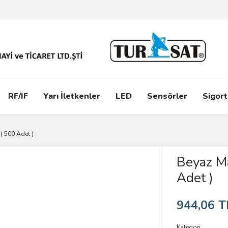
RF/IF
Yarı İletkenler
LED
Sensörler
Sigort
( 500 Adet )
Beyaz M
Adet )
944,06 T
Kategori