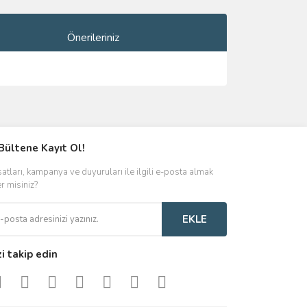
Önerileriniz
ımıza iletebilirsiniz.
Bültene Kayıt Ol!
satları, kampanya ve duyuruları ile ilgili e-posta almak
er misiniz?
EKLE
zi takip edin