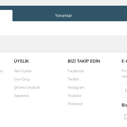
Yorumlar
ve diğer konularda yetersiz gördüğünüz noktaları öneri formunu kullanarak taraf
Bu ürüne ilk yorumu siz yapın!
ÜYELİK
BİZİ TAKİP EDİN
E-
r.
Yorum Yaz
si
Yeni Üyelik
Facebook
Fır
ist
Üye Girişi
Twitter
Şifremi Unuttum
Instagram
Sepetiniz
Youtube
Pinterest
Bi