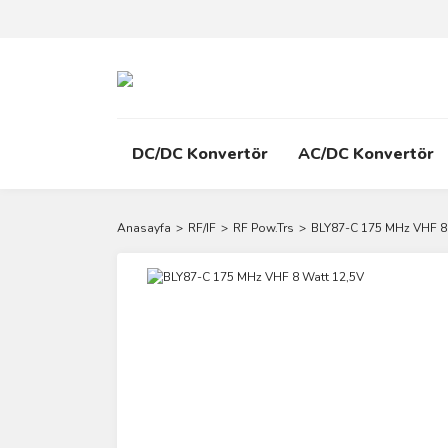
DC/DC Konvertör
AC/DC Konvertör
Anasayfa
RF/IF
RF Pow.Trs
BLY87-C 175 MHz VHF 8