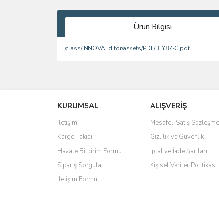
Ürün Bilgisi
/class/INNOVAEditor/assets/PDF/BLY87-C.pdf
Bu ürünün fiyat bilgisi, resim, ürün açıklamalarında 
Görüş ve önerileriniz için teşekkür ederiz.
KURUMSAL
ALIŞVERİŞ
Ürün resmi kalitesiz, bozuk veya görüntülenemiyo
Ürün açıklamasında eksik bilgiler bulunuyor.
İletişim
Mesafeli Satış Sözleşme
Ürün bilgilerinde hatalar bulunuyor.
Kargo Takibi
Gizlilik ve Güvenlik
Ürün fiyatı diğer sitelerden daha pahalı.
Havale Bildirim Formu
İptal ve İade Şartları
Bu ürüne benzer farklı alternatifler olmalı.
Sipariş Sorgula
Kişisel Veriler Politikası
İletişim Formu