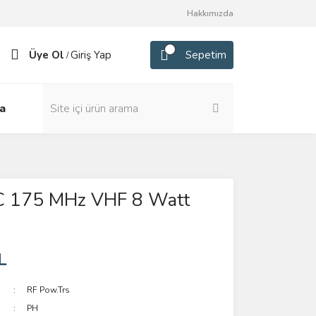
Hakkımızda
Üye Ol
Giriş Yap
Sepetim
/
a
 175 MHz VHF 8 Watt
L
RF Pow.Trs
PH