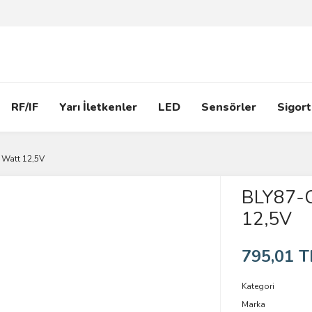
RF/IF
Yarı İletkenler
LED
Sensörler
Sigort
 Watt 12,5V
BLY87-C
12,5V
795,01 T
Kategori
Marka