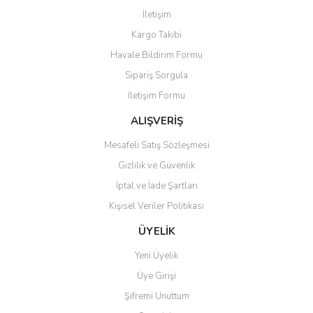
Görüş ve önerileriniz için teşekkür ederiz.
İletişim
Yorum Yaz
Kargo Takibi
Ürün resmi kalitesiz, bozuk veya görüntülenemiyor.
Havale Bildirim Formu
Ürün açıklamasında eksik bilgiler bulunuyor.
Sipariş Sorgula
Ürün bilgilerinde hatalar bulunuyor.
İletişim Formu
Ürün fiyatı diğer sitelerden daha pahalı.
Bu ürüne benzer farklı alternatifler olmalı.
ALIŞVERİŞ
Mesafeli Satış Sözleşmesi
Gizlilik ve Güvenlik
İptal ve İade Şartları
Kişisel Veriler Politikası
Gönder
ÜYELİK
Yeni Üyelik
Üye Girişi
Şifremi Unuttum