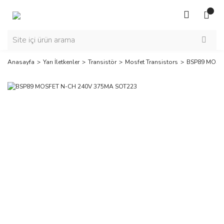
Anasayfa
Yarı İletkenler
Transistör
Mosfet Transistors
BSP89 MOSF