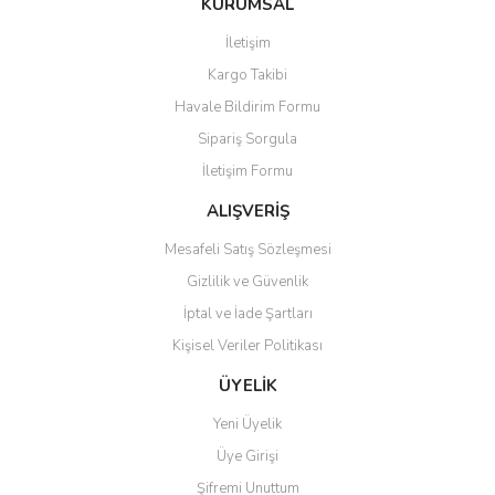
KURUMSAL
tarafımıza iletebilirsiniz.
Görüş ve önerileriniz için teşekkür ederiz.
İletişim
Yorum Yaz
Kargo Takibi
Ürün resmi kalitesiz, bozuk veya görüntülenemiyor.
Havale Bildirim Formu
Ürün açıklamasında eksik bilgiler bulunuyor.
Sipariş Sorgula
Ürün bilgilerinde hatalar bulunuyor.
İletişim Formu
Ürün fiyatı diğer sitelerden daha pahalı.
Bu ürüne benzer farklı alternatifler olmalı.
ALIŞVERİŞ
Mesafeli Satış Sözleşmesi
Gizlilik ve Güvenlik
İptal ve İade Şartları
Kişisel Veriler Politikası
Gönder
ÜYELİK
Yeni Üyelik
Üye Girişi
Şifremi Unuttum