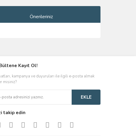
Önerileriniz
ımıza iletebilirsiniz.
Bültene Kayıt Ol!
satları, kampanya ve duyuruları ile ilgili e-posta almak
er misiniz?
EKLE
zi takip edin