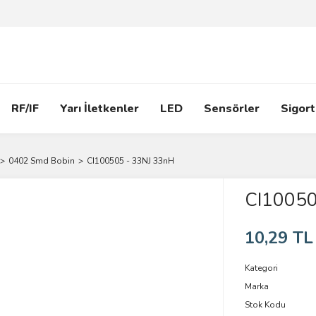
RF/IF
Yarı İletkenler
LED
Sensörler
Sigort
0402 Smd Bobin
CI100505 - 33NJ 33nH
CI10050
10,29 TL
Kategori
Marka
Stok Kodu