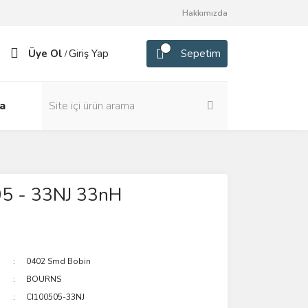
Hakkımızda
Üye Ol
Giriş Yap
Sepetim
/
a
5 - 33NJ 33nH
0402 Smd Bobin
BOURNS
CI100505-33NJ