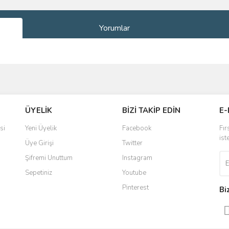
Yorumlar
ve diğer konularda yetersiz gördüğünüz noktaları öneri formunu kullanarak taraf
Bu ürüne ilk yorumu siz yapın!
ÜYELİK
BİZİ TAKİP EDİN
E-
r.
Yorum Yaz
si
Yeni Üyelik
Facebook
Fır
ist
Üye Girişi
Twitter
Şifremi Unuttum
Instagram
Sepetiniz
Youtube
Pinterest
Bi