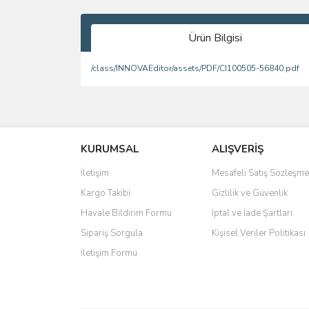
Ürün Bilgisi
/class/INNOVAEditor/assets/PDF/CI100505-56840.pdf
Bu ürünün fiyat bilgisi, resim, ürün açıklamalarında 
Görüş ve önerileriniz için teşekkür ederiz.
KURUMSAL
ALIŞVERİŞ
Ürün resmi kalitesiz, bozuk veya görüntülenemiyo
Ürün açıklamasında eksik bilgiler bulunuyor.
İletişim
Mesafeli Satış Sözleşme
Ürün bilgilerinde hatalar bulunuyor.
Kargo Takibi
Gizlilik ve Güvenlik
Ürün fiyatı diğer sitelerden daha pahalı.
Havale Bildirim Formu
İptal ve İade Şartları
Bu ürüne benzer farklı alternatifler olmalı.
Sipariş Sorgula
Kişisel Veriler Politikası
İletişim Formu